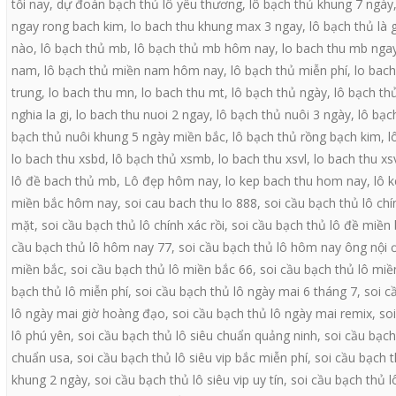
tối nay
,
dự đoán bạch thủ lô yêu thương
,
lô bạch thủ khung 7 ngày
ngay rong bach kim
,
lo bach thu khung max 3 ngay
,
lô bạch thủ là g
nào
,
lô bạch thủ mb
,
lô bạch thủ mb hôm nay
,
lo bach thu mb nga
nam
,
lô bạch thủ miền nam hôm nay
,
lô bạch thủ miễn phí
,
lo bac
trung
,
lo bach thu mn
,
lo bach thu mt
,
lô bạch thủ ngày
,
lô bạch t
nghia la gi
,
lo bach thu nuoi 2 ngay
,
lô bạch thủ nuôi 3 ngày
,
lô bạc
bạch thủ nuôi khung 5 ngày miền bắc
,
lô bạch thủ rồng bạch kim
,
l
lo bach thu xsbd
,
lô bạch thủ xsmb
,
lo bach thu xsvl
,
lo bach thu xs
lô đề bach thủ mb
,
Lô đẹp hôm nay
,
lo kep bach thu hom nay
,
lô 
miền bắc hôm nay
,
soi cau bach thu lo 888
,
soi cầu bạch thủ lô chí
mặt
,
soi cầu bạch thủ lô chính xác rồi
,
soi cầu bạch thủ lô đề miền
cầu bạch thủ lô hôm nay 77
,
soi cầu bạch thủ lô hôm nay ông nội ơ
miền bắc
,
soi cầu bạch thủ lô miền bắc 66
,
soi cầu bạch thủ lô miề
bạch thủ lô miễn phí
,
soi cầu bạch thủ lô ngày mai 6 tháng 7
,
soi c
lô ngày mai giờ hoàng đạo
,
soi cầu bạch thủ lô ngày mai remix
,
so
lô phú yên
,
soi cầu bạch thủ lô siêu chuẩn quảng ninh
,
soi cầu bạch
chuẩn usa
,
soi cầu bạch thủ lô siêu vip bắc miễn phí
,
soi cầu bạch t
khung 2 ngày
,
soi cầu bạch thủ lô siêu vip uy tín
,
soi cầu bạch thủ l