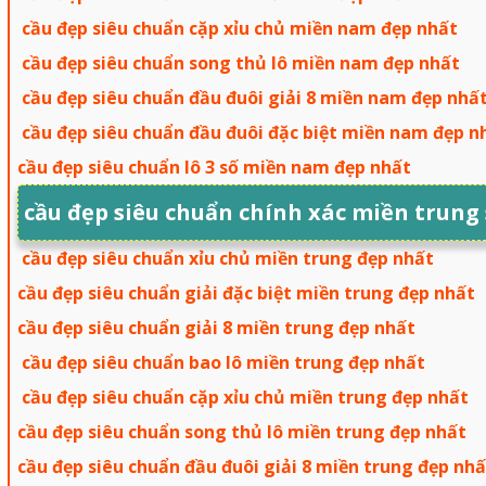
cầu đẹp siêu chuẩn cặp xỉu chủ miền nam đẹp nhất
cầu đẹp siêu chuẩn song thủ lô miền nam đẹp nhất
cầu đẹp siêu chuẩn đầu đuôi giải 8 miền nam đẹp nhấ
cầu đẹp siêu chuẩn đầu đuôi đặc biệt miền nam đẹp n
cầu đẹp siêu chuẩn lô 3 số miền nam đẹp nhất
cầu đẹp siêu chuẩn chính xác miền trung
cầu đẹp siêu chuẩn xỉu chủ miền trung đẹp nhất
cầu đẹp siêu chuẩn giải đặc biệt miền trung đẹp nhất
cầu đẹp siêu chuẩn giải 8 miền trung đẹp nhất
cầu đẹp siêu chuẩn bao lô miền trung đẹp nhất
cầu đẹp siêu chuẩn cặp xỉu chủ miền trung đẹp nhất
cầu đẹp siêu chuẩn song thủ lô miền trung đẹp nhất
cầu đẹp siêu chuẩn đầu đuôi giải 8 miền trung đẹp nhấ