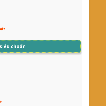
t
hất
 siêu chuẩn
t