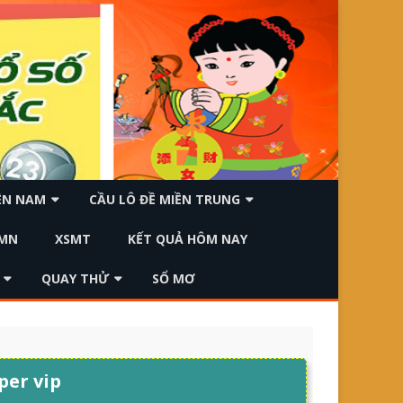
ỀN NAM
CẦU LÔ ĐỀ MIỀN TRUNG
ĐẦU ĐUÔI GIẢI
MN
XSMT
SOI CẦU ĐẸP BAO LÔ MIỀN
KẾT QUẢ HÔM NAY
TRUNG
QUAY THỬ
SỔ MƠ
 LÔ MIỀN NAM
SOI CẦU ĐẸP CẶP XÍU CHỦ MIỀN
 MB
QUAY THỬ XSMB
TRUNG
 XÍU CHỦ MIỀN
 MN
QUAY THỬ XSMN
SOI CẦU ĐẸP ĐẶC BIỆT MIỀN
TRUNG
per vip
I TÁM MIỀN
 MT
QUAY THỬ XSMT