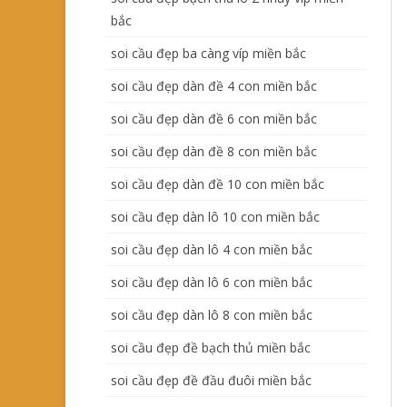
bắc
soi cầu đẹp ba càng víp miền bắc
soi cầu đẹp dàn đề 4 con miền bắc
soi cầu đẹp dàn đề 6 con miền bắc
soi cầu đẹp dàn đề 8 con miền bắc
soi cầu đẹp dàn đề 10 con miền bắc
soi cầu đẹp dàn lô 10 con miền bắc
soi cầu đẹp dàn lô 4 con miền bắc
soi cầu đẹp dàn lô 6 con miền bắc
soi cầu đẹp dàn lô 8 con miền bắc
soi cầu đẹp đề bạch thủ miền bắc
soi cầu đẹp đề đầu đuôi miền bắc