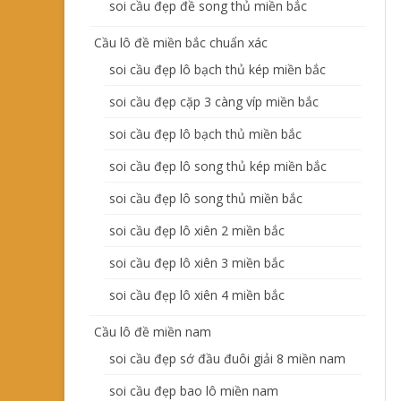
soi cầu đẹp đề song thủ miền bắc
Cầu lô đề miền bắc chuẩn xác
soi cầu đẹp lô bạch thủ kép miền bắc
soi cầu đẹp cặp 3 càng víp miền bắc
soi cầu đẹp lô bạch thủ miền bắc
soi cầu đẹp lô song thủ kép miền bắc
soi cầu đẹp lô song thủ miền bắc
soi cầu đẹp lô xiên 2 miền bắc
soi cầu đẹp lô xiên 3 miền bắc
soi cầu đẹp lô xiên 4 miền bắc
Cầu lô đề miền nam
soi cầu đẹp sớ đầu đuôi giải 8 miền nam
soi cầu đẹp bao lô miền nam