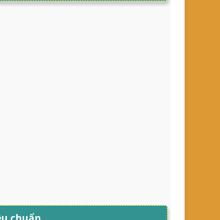
SOI CẦU ĐẸP GIẢI TÁM MIỀN
QUAY THỬ VIETLOTT
TRUNG
BIỆT MIỀN
SOI CẦU ĐẸP LÔ 3 SỐ MIỀN
TRUNG
 SỐ MIỀN
SOI CẦU ĐẸP SỚ ĐẦU ĐUÔI GIẢI
ĐẶC BIỆT MIỀN TRUNG
ĐẦU ĐUÔI GIẢI
AM
SOI CẦU ĐẸP XÍU CHỦ MIỀN
TRUNG
G THỦ LÔ
SOI CẦU ĐẸP SỚ ĐẦU ĐUÔI GIẢI
8 MIỀN TRUNG
 CHỦ MIỀN
SOI CẦU ĐẸP SONG THỦ LÔ
MIỀN TRUNG
êu chuẩn