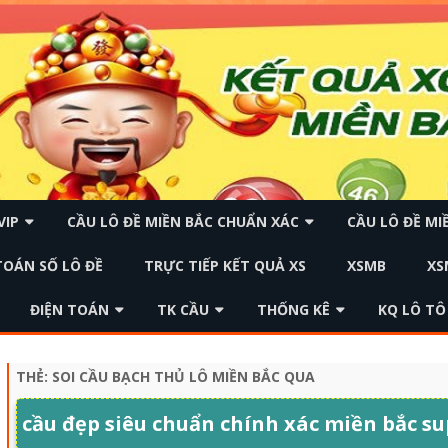
Skip
VIP
CẦU LÔ ĐỀ MIỀN BẮC CHUẨN XÁC
CẦU LÔ ĐỀ MI
to
content
 2
TOÁN SỐ LÔ ĐỀ
SOI CẦU ĐẸP LÔ BẠCH THỦ KÉP
TRỰC TIẾP KẾT QUẢ XS
SOI CẦU ĐẸP SỚ 
XSMB
XS
MIỀN BẮC
8 MIỀN NAM
ĐIỆN TOÁN
TK CẦU
THỐNG KÊ
KQ LÔ TÔ
MIỀN
SOI CẦU ĐẸP CẶP 3 CÀNG VÍP
SOI CẦU ĐẸP BAO
T
XỔ SỐ ĐIỆN TOÁN 6×36
MIỀN BẮC
CẦU BẠCH THỦ (MB)
THỐNG KÊ ĐẦU ĐUÔI
BẢNG LOTO
SOI CẦU ĐẸP CẶP
THẺ:
SOI CẦU BẠCH THỦ LÔ MIỀN BẮC QUA
45
XỔ SỐ ĐIỆN TOÁN 123
SOI CẦU ĐẸP LÔ BẠCH THỦ
CẦU LẬT LIÊN TỤC (MB)
THỐNG KÊ LÔ GAN
NAM
BẢNG LOTO
MIỀN BẮC
cầu đẹp siêu chuẩn chính xác miền bắc su
/55
XỔ SỐ THẦN TÀI
CẦU VỀ CẢ CẶP (MB)
THỐNG KÊ LÔ XIÊN
SOI CẦU ĐẸP GIẢ
BẢNG LOTO