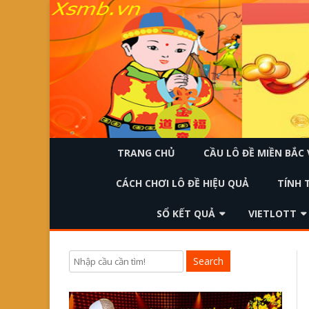
TRANG CHỦ
CẦU LÔ ĐỀ MIỀN BẮC 
CÁCH CHƠI LÔ ĐỀ HIỆU QUẢ
SOI CẦU ĐẸP BẠCH THU LÔ
TÍNH 
NHÁY VÍP MIỀN BẮC
SỔ KẾT QUẢ
VIETLOTT
SOI CẦU ĐẸP BA CÀNG VÍP 
SỔ KẾT QUẢ XSMB
BẮC
XỔ SỐ VIETLOT
Search
SỔ KẾT QUẢ XSMN
SOI CẦU ĐẸP DÀN ĐỀ 4 CON
XO SO MEGA 6/
MIỀN BẮC
SỔ KẾT QUẢ XSMT
XỔ SỐ POWER 6