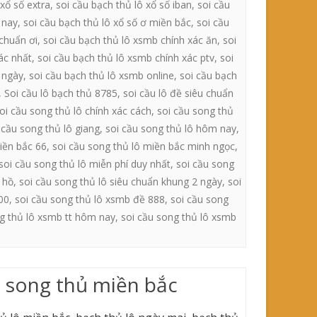
 xổ số extra
,
soi cầu bạch thủ lô xổ số iban
,
soi cầu
 nay
,
soi cầu bạch thủ lô xổ số ơ miền bắc
,
soi cầu
 chuẩn ơi
,
soi cầu bạch thủ lô xsmb chính xác ăn
,
soi
ác nhất
,
soi cầu bạch thủ lô xsmb chính xác ptv
,
soi
 ngày
,
soi cầu bạch thủ lô xsmb online
,
soi cầu bạch
,
Soi cầu lô bạch thủ 8785
,
soi cầu lô đề siêu chuẩn
oi cầu song thủ lô chính xác cách
,
soi cầu song thủ
 cầu song thủ lô giang
,
soi cầu song thủ lô hôm nay
,
iền bắc 66
,
soi cầu song thủ lô miền bắc minh ngọc
,
soi cầu song thủ lô miễn phí duy nhất
,
soi cầu song
 hồ
,
soi cầu song thủ lô siêu chuẩn khung 2 ngày
,
soi
00
,
soi cầu song thủ lô xsmb đề 888
,
soi cầu song
g thủ lô xsmb tt hôm nay
,
soi cầu song thủ lô xsmb
ô song thủ miền bắc