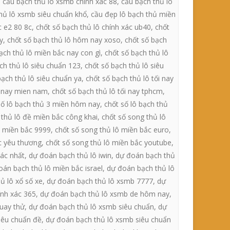
,
cầu bạch thủ lô xsmb chính xác 88
,
cầu bạch thủ lô
hủ lô xsmb siêu chuẩn khổ
,
cầu đẹp lô bạch thủ miền
c e2 80 8c
,
chốt số bạch thủ lô chính xác ub40
,
chốt
y
,
chốt số bạch thủ lô hôm nay xoso
,
chốt số bạch
ạch thủ lô miền bắc nay con gì
,
chốt số bạch thủ lô
ch thủ lô siêu chuẩn 123
,
chốt số bạch thủ lô siêu
bạch thủ lô siêu chuẩn ya
,
chốt số bạch thủ lô tối nay
i nay mien nam
,
chốt số bạch thủ lô tối nay tphcm
,
số lô bạch thủ 3 miền hôm nay
,
chốt số lô bạch thủ
 thủ lô đề miền bắc công khai
,
chốt số song thủ lô
ô miền bắc 9999
,
chốt số song thủ lô miền bắc euro
,
c yêu thương
,
chốt số song thủ lô miền bắc youtube
,
xác nhất
,
dự đoán bạch thủ lô iwin
,
dự đoán bạch thủ
án bạch thủ lô miền bắc israel
,
dự đoán bạch thủ lô
ủ lô xổ số xe
,
dự đoán bạch thủ lô xsmb 7777
,
dự
ính xác 365
,
dự đoán bạch thủ lô xsmb de hôm nay
,
uay thử
,
dự đoán bạch thủ lô xsmb siêu chuẩn
,
dự
iêu chuẩn đề
,
dự đoán bạch thủ lô xsmb siêu chuẩn