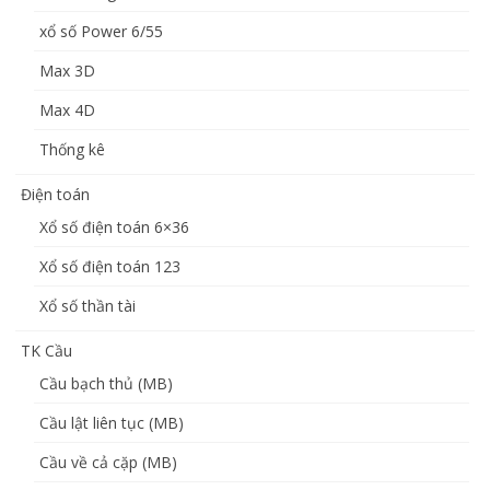
xổ số Power 6/55
Max 3D
Max 4D
Thống kê
Điện toán
Xổ số điện toán 6×36
Xổ số điện toán 123
Xổ số thần tài
TK Cầu
Cầu bạch thủ (MB)
Cầu lật liên tục (MB)
Cầu về cả cặp (MB)