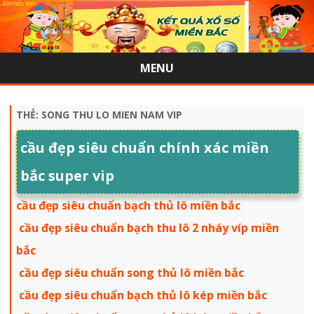
MENU
Skip
to
content
THẺ:
SONG THU LO MIEN NAM VIP
cầu đẹp siêu chuẩn chính xác miền
bắc super vip
cầu đẹp siêu chuẩn bạch thủ lô miền bắc
cầu đẹp siêu chuẩn bạch thu lô 2 nháy víp miền
bắc
cầu đẹp siêu chuẩn song thủ lô miền bắc
cầu đẹp siêu chuẩn bạch thủ lô kép miền bắc