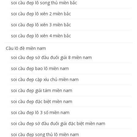
soi cầu đẹp lô song thủ miền bắc
soi cầu đẹp lô xiên 2 miền bắc
soi cầu đẹp lô xiên 3 miền bắc
soi cầu đẹp lô xiên 4 miền bắc
Cầu lô đề miền nam
soi cầu đẹp sớ đầu đuôi giải 8 miền nam
soi cầu đẹp bao lô miền nam
soi cầu đẹp cặp xíu chủ miền nam
soi cầu đẹp giải tám miền nam
soi cầu đẹp đặc biệt miền nam
soi cầu đẹp lô 3 số miền nam
soi cầu đẹp sớ đầu đuôi giải đặc biệt miền nam
soi cầu đẹp song thủ lô miền nam