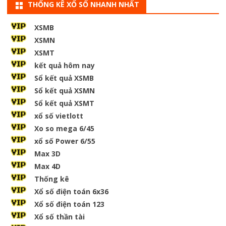
THỐNG KÊ XỔ SỐ NHANH NHẤT
XSMB
XSMN
XSMT
kết quả hôm nay
Sổ kết quả XSMB
Sổ kết quả XSMN
Sổ kết quả XSMT
xổ số vietlott
Xo so mega 6/45
xổ số Power 6/55
Max 3D
Max 4D
Thống kê
Xổ số điện toán 6x36
Xổ số điện toán 123
Xổ số thần tài