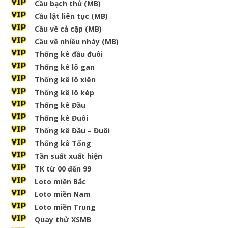
Cầu bạch thủ (MB)
Cầu lật liên tục (MB)
Cầu về cả cặp (MB)
Cầu về nhiều nháy (MB)
Thống kê đầu đuôi
Thống kê lô gan
Thống kê lô xiên
Thống kê lô kép
Thống kê Đầu
Thống kê Đuôi
Thống kê Đầu – Đuôi
Thống kê Tổng
Tần suất xuất hiện
TK từ 00 đến 99
Loto miền Bắc
Loto miền Nam
Loto miền Trung
Quay thử XSMB