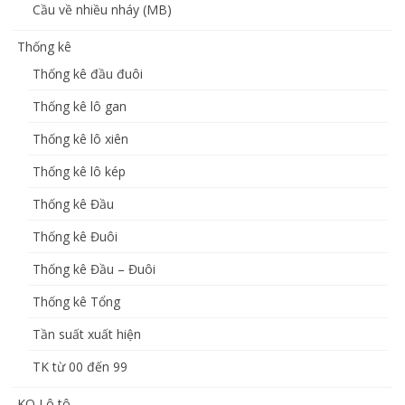
Cầu về nhiều nháy (MB)
Thống kê
Thống kê đầu đuôi
Thống kê lô gan
Thống kê lô xiên
Thống kê lô kép
Thống kê Đầu
Thống kê Đuôi
Thống kê Đầu – Đuôi
Thống kê Tổng
Tần suất xuất hiện
TK từ 00 đến 99
KQ Lô tô