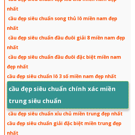
nhất
cầu đẹp siêu chuẩn song thủ lô miền nam đẹp
nhất
cầu đẹp siêu chuẩn đầu đuôi giải 8 miền nam đẹp
nhất
cầu đẹp siêu chuẩn đầu đuôi đặc biệt miền nam
đẹp nhất
cầu đẹp siêu chuẩn lô 3 số miền nam đẹp nhất
cầu đẹp siêu chuẩn chính xác miền
trung siêu chuẩn
cầu đẹp siêu chuẩn xỉu chủ miền trung đẹp nhất
cầu đẹp siêu chuẩn giải đặc biệt miền trung đẹp
nhất