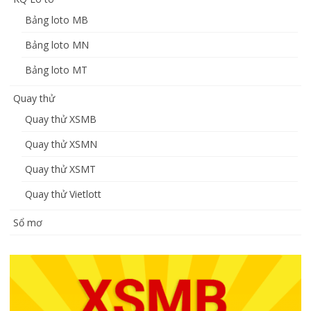
Bảng loto MB
Bảng loto MN
Bảng loto MT
Quay thử
Quay thử XSMB
Quay thử XSMN
Quay thử XSMT
Quay thử Vietlott
Sổ mơ