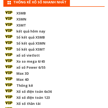
THỐNG KÊ XỔ SỐ NHANH NHẤT
XSMB
XSMN
XSMT
kết quả hôm nay
Sổ kết quả XSMB
Sổ kết quả XSMN
Sổ kết quả XSMT
xổ số vietlott
Xo so mega 6/45
xổ số Power 6/55
Max 3D
Max 4D
Thống kê
Xổ số điện toán 6x36
Xổ số điện toán 123
Xổ số thần tài