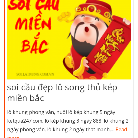
soi cầu đẹp lô song thủ kép
miền bắc
lô khung phong vân, nuôi lô kép khung 5 ngày
ketqua247 com, lô kép khung 3 ngày 888, lô khung 2
ngày phong vân, lô khung 2 ngày that mạnh,…
Read