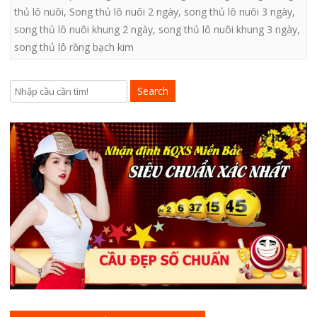
thủ lô nuôi
,
Song thủ lô nuôi 2 ngày
,
song thủ lô nuôi 3 ngày
,
song thủ lô nuôi khung 2 ngày
,
song thủ lô nuôi khung 3 ngày
,
song thủ lô rồng bạch kim
Search