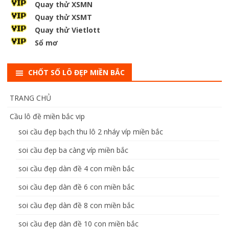
Quay thử XSMN
Quay thử XSMT
Quay thử Vietlott
Sổ mơ
CHỐT SỐ LÔ ĐẸP MIỀN BẮC
TRANG CHỦ
Cầu lô đề miền bắc vip
soi cầu đẹp bạch thu lô 2 nháy víp miền bắc
soi cầu đẹp ba càng víp miền bắc
soi cầu đẹp dàn đề 4 con miền bắc
soi cầu đẹp dàn đề 6 con miền bắc
soi cầu đẹp dàn đề 8 con miền bắc
soi cầu đẹp dàn đề 10 con miền bắc