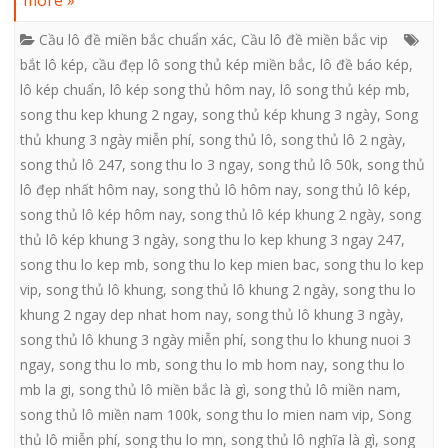
more »
Cầu lô đề miền bắc chuẩn xác
,
Cầu lô đề miền bắc vip
bắt lô kép
,
cầu đẹp lô song thủ kép miền bắc
,
lô đề báo kép
,
lô kép chuẩn
,
lô kép song thủ hôm nay
,
lô song thủ kép mb
,
song thu kep khung 2 ngay
,
song thủ kép khung 3 ngày
,
Song
thủ khung 3 ngày miễn phí
,
song thủ lô
,
song thủ lô 2 ngày
,
song thủ lô 247
,
song thu lo 3 ngay
,
song thủ lô 50k
,
song thủ
lô đẹp nhất hôm nay
,
song thủ lô hôm nay
,
song thủ lô kép
,
song thủ lô kép hôm nay
,
song thủ lô kép khung 2 ngày
,
song
thủ lô kép khung 3 ngày
,
song thu lo kep khung 3 ngay 247
,
song thu lo kep mb
,
song thu lo kep mien bac
,
song thu lo kep
vip
,
song thủ lô khung
,
song thủ lô khung 2 ngày
,
song thu lo
khung 2 ngay dep nhat hom nay
,
song thủ lô khung 3 ngày
,
song thủ lô khung 3 ngày miễn phí
,
song thu lo khung nuoi 3
ngay
,
song thu lo mb
,
song thu lo mb hom nay
,
song thu lo
mb la gi
,
song thủ lô miền bắc là gì
,
song thủ lô miền nam
,
song thủ lô miền nam 100k
,
song thu lo mien nam vip
,
Song
thủ lô miễn phí
,
song thu lo mn
,
song thủ lô nghĩa là gì
,
song