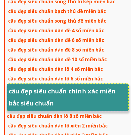
cầu đẹp siêu chuẩn song thủ lô kép miền bắc
cầu đẹp siêu chuẩn bạch thủ đề miền bắc
cầu đẹp siêu chuẩn song thủ đề miền bắc
cầu đẹp siêu chuẩn dàn đề 4 số miền bắc
cầu đẹp siêu chuẩn dàn đề 6 số miền bắc
cầu đẹp siêu chuẩn dàn đề 8 số miền bắc
cầu đẹp siêu chuẩn dàn đề 10 số miền bắc
cầu đẹp siêu chuẩn dàn lô 4 số miền bắc
cầu đẹp siêu chuẩn dàn lô 6 số miền bắc
cầu đẹp siêu chuẩn chính xác miền
bắc siêu chuẩn
cầu đẹp siêu chuẩn dàn lô 8 số miền bắc
cầu đẹp siêu chuẩn dàn lô xiên 2 miền bắc