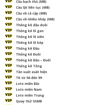
Cầu bạch thủ (MB)
Cầu lật liên tục (MB)
Cầu về cả cặp (MB)
Cầu về nhiều nháy (MB)
Thống kê đầu đuôi
Thống kê lô gan
Thống kê lô xiên
Thống kê lô kép
Thống kê Đầu
Thống kê Đuôi
Thống kê Đầu – Đuôi
Thống kê Tổng
Tần suất xuất hiện
TK từ 00 đến 99
Loto miền Bắc
Loto miền Nam
Loto miền Trung
Quay thử XSMB