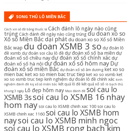
SONG THỦ LÔ MIỀN BẮC
Cách đánh lô ngày nào cũng
Cách xin số đề bằng thuốc lá
du doan xo so
trúng
Cách đánh đề ngày nào cũng trúng
Xổ số Miền Bắc dại phát
du doan xo so Xổ số Miền
du doan XSMB 3 so
Bắc wap
dự đoán lô
dự đoán xổ số ba miền
dự
đề xsmb
dự đoán soi cầu lô đề
dự đoán xổ số chính xác
đoán xổ số chiều nay
dự
dự đoán xổ số hôm nay
Dự
đoán xổ số hà nội
đoán xổ số miền Bắc
ket xo so
dự đoán xổ số âm dương
mien bac
ket xo so mien bac truc tiep
ket xo so xsmb
ket
xo so xsmb truc tiep
kinh nghiệm dự đoán lô đề chính xác
kinh
kết quả lô đề
kết quả xổ số
nghiệm đánh đề
kq xổ số miền bắc
lô bạch thủ
soi cau lo
Lô đẹp hôm nay
khung 3 ngày
Mẹo đánh đề
soi cau lo XSMB 16 nhay
XSMB 3s
hom nay
soi cau lo XSMB chinh xac 100
soi cau lo
soi cau lo XSMB hom
XSMB chinh xac 1160
soi cau lo XSMB minh ngoc
nay
soi cau lo XSMB rong bach kim