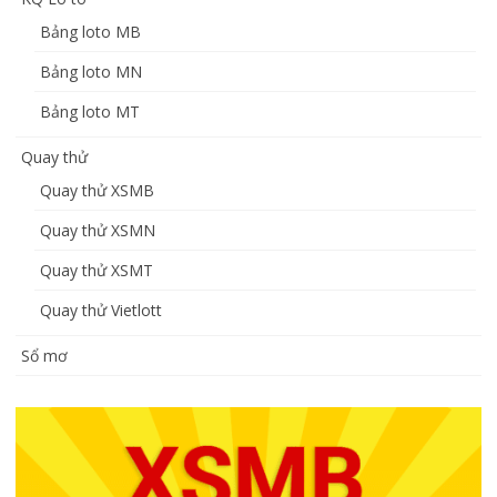
Bảng loto MB
Bảng loto MN
Bảng loto MT
Quay thử
Quay thử XSMB
Quay thử XSMN
Quay thử XSMT
Quay thử Vietlott
Sổ mơ