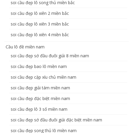
soi cầu đẹp lô song thủ miền bắc
soi cầu đẹp lô xiên 2 miền bắc
soi cầu đẹp lô xiên 3 miền bắc
soi cầu đẹp lô xiên 4 miền bắc
Cầu lô đề miền nam
soi cầu đẹp sớ đầu đuôi giải 8 miền nam
soi cầu đẹp bao lô miền nam
soi cầu đẹp cặp xíu chủ miền nam
soi cầu đẹp giải tám miền nam
soi cầu đẹp đặc biệt miền nam
soi cầu đẹp lô 3 số miền nam
soi cầu đẹp sớ đầu đuôi giải đặc biệt miền nam
soi cầu đẹp song thủ lô miền nam