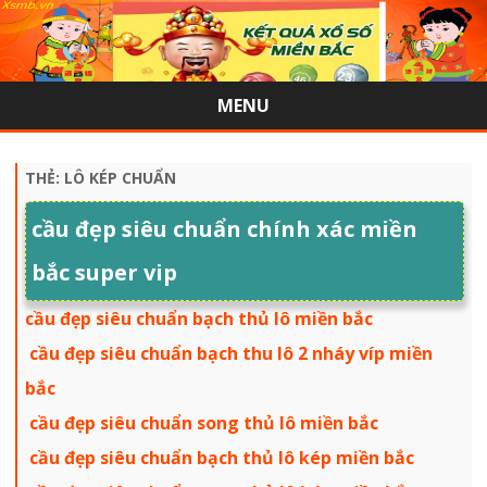
MENU
Skip
to
content
THẺ:
LÔ KÉP CHUẨN
cầu đẹp siêu chuẩn chính xác miền
bắc super vip
cầu đẹp siêu chuẩn bạch thủ lô miền bắc
cầu đẹp siêu chuẩn bạch thu lô 2 nháy víp miền
bắc
cầu đẹp siêu chuẩn song thủ lô miền bắc
cầu đẹp siêu chuẩn bạch thủ lô kép miền bắc