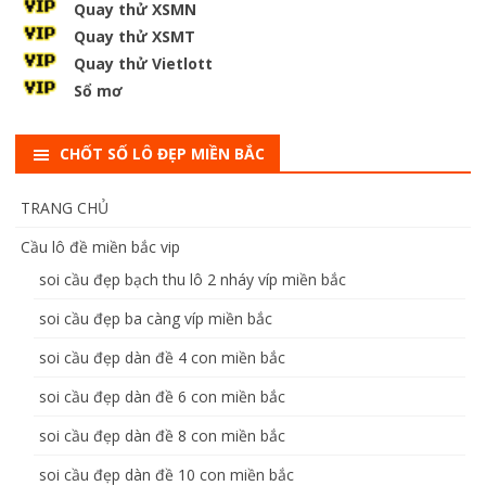
Quay thử XSMN
Quay thử XSMT
Quay thử Vietlott
Sổ mơ
CHỐT SỐ LÔ ĐẸP MIỀN BẮC
TRANG CHỦ
Cầu lô đề miền bắc vip
soi cầu đẹp bạch thu lô 2 nháy víp miền bắc
soi cầu đẹp ba càng víp miền bắc
soi cầu đẹp dàn đề 4 con miền bắc
soi cầu đẹp dàn đề 6 con miền bắc
soi cầu đẹp dàn đề 8 con miền bắc
soi cầu đẹp dàn đề 10 con miền bắc