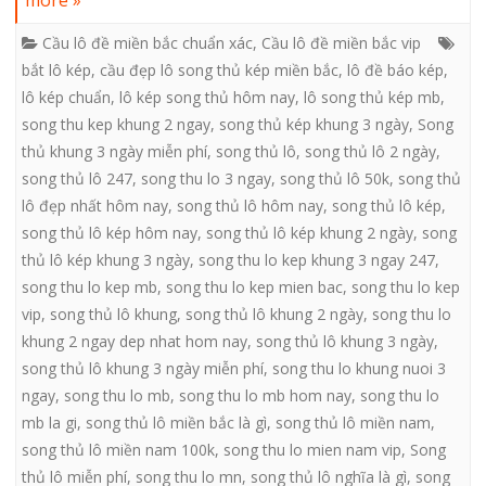
more »
Cầu lô đề miền bắc chuẩn xác
,
Cầu lô đề miền bắc vip
bắt lô kép
,
cầu đẹp lô song thủ kép miền bắc
,
lô đề báo kép
,
lô kép chuẩn
,
lô kép song thủ hôm nay
,
lô song thủ kép mb
,
song thu kep khung 2 ngay
,
song thủ kép khung 3 ngày
,
Song
thủ khung 3 ngày miễn phí
,
song thủ lô
,
song thủ lô 2 ngày
,
song thủ lô 247
,
song thu lo 3 ngay
,
song thủ lô 50k
,
song thủ
lô đẹp nhất hôm nay
,
song thủ lô hôm nay
,
song thủ lô kép
,
song thủ lô kép hôm nay
,
song thủ lô kép khung 2 ngày
,
song
thủ lô kép khung 3 ngày
,
song thu lo kep khung 3 ngay 247
,
song thu lo kep mb
,
song thu lo kep mien bac
,
song thu lo kep
vip
,
song thủ lô khung
,
song thủ lô khung 2 ngày
,
song thu lo
khung 2 ngay dep nhat hom nay
,
song thủ lô khung 3 ngày
,
song thủ lô khung 3 ngày miễn phí
,
song thu lo khung nuoi 3
ngay
,
song thu lo mb
,
song thu lo mb hom nay
,
song thu lo
mb la gi
,
song thủ lô miền bắc là gì
,
song thủ lô miền nam
,
song thủ lô miền nam 100k
,
song thu lo mien nam vip
,
Song
thủ lô miễn phí
,
song thu lo mn
,
song thủ lô nghĩa là gì
,
song