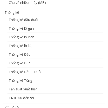
Cầu về nhiều nháy (MB)
Thống kê
Thống kê đầu đuôi
Thống kê lô gan
Thống kê lô xiên
Thống kê lô kép
Thống kê Đầu
Thống kê Đuôi
Thống kê Đầu – Đuôi
Thống kê Tổng
Tần suất xuất hiện
TK từ 00 đến 99
KQ Lô tô