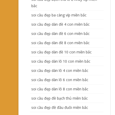
bắc
soi cầu đẹp ba càng víp miền bắc
soi cầu đẹp dàn đề 4 con miền bắc
soi cầu đẹp dàn đề 6 con miền bắc
soi cầu đẹp dàn đề 8 con miền bắc
soi cầu đẹp dàn đề 10 con miền bắc
soi cầu đẹp dàn lô 10 con miền bắc
soi cầu đẹp dàn lô 4 con miền bắc
soi cầu đẹp dàn lô 6 con miền bắc
soi cầu đẹp dàn lô 8 con miền bắc
soi cầu đẹp đề bạch thủ miền bắc
soi cầu đẹp đề đầu đuôi miền bắc