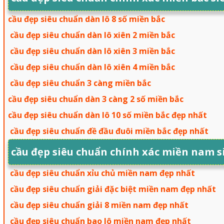
cầu đẹp siêu chuẩn dàn lô 8 số miền bắc
cầu đẹp siêu chuẩn dàn lô xiên 2 miền bắc
cầu đẹp siêu chuẩn dàn lô xiên 3 miền bắc
cầu đẹp siêu chuẩn dàn lô xiên 4 miền bắc
cầu đẹp siêu chuẩn 3 càng miền bắc
cầu đẹp siêu chuẩn dàn 3 càng 2 số miền bắc
cầu đẹp siêu chuẩn dàn lô 10 số miền bắc đẹp nhất
cầu đẹp siêu chuẩn đề đầu đuôi miền bắc đẹp nhất
cầu đẹp siêu chuẩn chính xác miền nam s
cầu đẹp siêu chuẩn xỉu chủ miền nam đẹp nhất
cầu đẹp siêu chuẩn giải đặc biệt miền nam đẹp nhất
cầu đẹp siêu chuẩn giải 8 miền nam đẹp nhất
cầu đẹp siêu chuẩn bao lô miền nam đẹp nhất