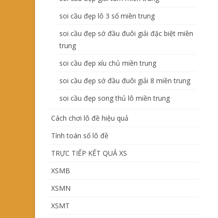
soi cầu đẹp lô 3 số miền trung
soi cầu đẹp sớ đầu đuôi giải đặc biệt miền
trung
soi cầu đẹp xíu chủ miền trung
soi cầu đẹp sớ đầu đuôi giải 8 miền trung
soi cầu đẹp song thủ lô miền trung
Cách chơi lô đề hiệu quả
Tính toán số lô đề
TRỰC TIẾP KẾT QUẢ XS
XSMB
XSMN
XSMT