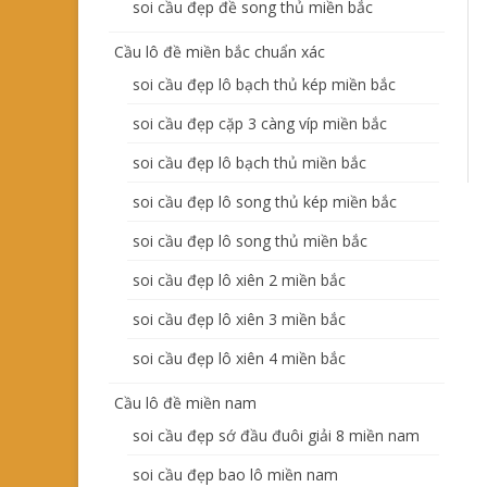
soi cầu đẹp đề song thủ miền bắc
Cầu lô đề miền bắc chuẩn xác
soi cầu đẹp lô bạch thủ kép miền bắc
soi cầu đẹp cặp 3 càng víp miền bắc
soi cầu đẹp lô bạch thủ miền bắc
soi cầu đẹp lô song thủ kép miền bắc
soi cầu đẹp lô song thủ miền bắc
soi cầu đẹp lô xiên 2 miền bắc
soi cầu đẹp lô xiên 3 miền bắc
soi cầu đẹp lô xiên 4 miền bắc
Cầu lô đề miền nam
soi cầu đẹp sớ đầu đuôi giải 8 miền nam
soi cầu đẹp bao lô miền nam