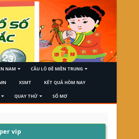
ỀN NAM
CẦU LÔ ĐỀ MIỀN TRUNG
ĐẦU ĐUÔI GIẢI
MN
XSMT
SOI CẦU ĐẸP BAO LÔ MIỀN
KẾT QUẢ HÔM NAY
TRUNG
QUAY THỬ
SỔ MƠ
 LÔ MIỀN NAM
SOI CẦU ĐẸP CẶP XÍU CHỦ MIỀN
 MB
QUAY THỬ XSMB
TRUNG
 XÍU CHỦ MIỀN
 MN
QUAY THỬ XSMN
SOI CẦU ĐẸP ĐẶC BIỆT MIỀN
TRUNG
per vip
I TÁM MIỀN
 MT
QUAY THỬ XSMT