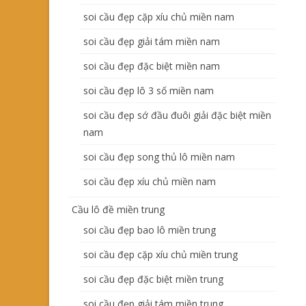
soi cầu đẹp cặp xíu chủ miền nam
soi cầu đẹp giải tám miền nam
soi cầu đẹp đặc biệt miền nam
soi cầu đẹp lô 3 số miền nam
soi cầu đẹp sớ đầu đuôi giải đặc biệt miền
nam
soi cầu đẹp song thủ lô miền nam
soi cầu đẹp xíu chủ miền nam
Cầu lô đề miền trung
soi cầu đẹp bao lô miền trung
soi cầu đẹp cặp xíu chủ miền trung
soi cầu đẹp đặc biệt miền trung
soi cầu đẹp giải tám miền trung