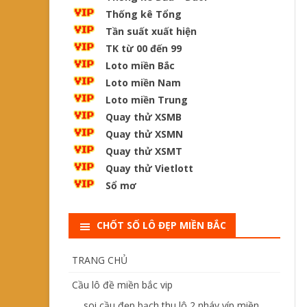
Thống kê Tổng
Tần suất xuất hiện
TK từ 00 đến 99
Loto miền Bắc
Loto miền Nam
Loto miền Trung
Quay thử XSMB
Quay thử XSMN
Quay thử XSMT
Quay thử Vietlott
Sổ mơ
CHỐT SỐ LÔ ĐẸP MIỀN BẮC
TRANG CHỦ
Cầu lô đề miền bắc vip
soi cầu đẹp bạch thu lô 2 nháy víp miền