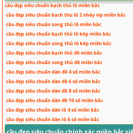
SOI CẦU ĐẸP LÔ SONG THỦ KÉP
NAM
cầu đẹp siêu chuẩn bạch thủ lô miền bắc
CẦU VỀ NHIỀU NHÁY (MB)
THỐNG KÊ LÔ KÉP
MIỀN BẮC
cầu đẹp siêu chuẩn bạch thu lô 2 nháy víp miền bắc
SOI CẦU ĐẸP ĐẶC 
THỐNG KÊ ĐẦU
SOI CẦU ĐẸP LÔ SONG THỦ
NAM
cầu đẹp siêu chuẩn song thủ lô miền bắc
MIỀN BẮC
THỐNG KÊ ĐUÔI
cầu đẹp siêu chuẩn bạch thủ lô kép miền bắc
SOI CẦU ĐẸP LÔ 3
N
SOI CẦU ĐẸP LÔ XIÊN 2 MIỀN
NAM
cầu đẹp siêu chuẩn song thủ lô kép miền bắc
THỐNG KÊ ĐẦU – ĐUÔI
BẮC
cầu đẹp siêu chuẩn bạch thủ đề miền bắc
SOI CẦU ĐẸP SỚ 
THỐNG KÊ TỔNG
ON
SOI CẦU ĐẸP LÔ XIÊN 3 MIỀN
ĐẶC BIỆT MIỀN N
cầu đẹp siêu chuẩn song thủ đề miền bắc
BẮC
TẦN SUẤT XUẤT HIỆN
cầu đẹp siêu chuẩn dàn đề 4 số miền bắc
SOI CẦU ĐẸP SON
N
SOI CẦU ĐẸP LÔ XIÊN 4 MIỀN
TK TỪ 00 ĐẾN 99
MIỀN NAM
cầu đẹp siêu chuẩn dàn đề 6 số miền bắc
BẮC
cầu đẹp siêu chuẩn dàn đề 8 số miền bắc
SOI CẦU ĐẸP XÍU
N
NAM
cầu đẹp siêu chuẩn dàn đề 10 số miền bắc
cầu đẹp siêu chuẩn dàn lô 4 số miền bắc
N
cầu đẹp siêu chuẩn dàn lô 6 số miền bắc
cầu đẹp siêu chuẩn chính xác miền bắc si