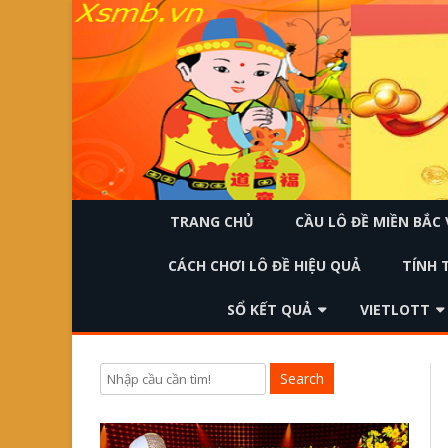
TRANG CHỦ
CẦU LÔ ĐỀ MIỀN BẮC 
CÁCH CHƠI LÔ ĐỀ HIỆU QUẢ
SOI CẦU ĐẸP BẠCH THU LÔ
TÍNH 
NHÁY VÍP MIỀN BẮC
SỔ KẾT QUẢ
VIETLOTT
SOI CẦU ĐẸP BA CÀNG VÍP 
SỔ KẾT QUẢ XSMB
BẮC
XỔ SỐ VIETLOT
Search
SỔ KẾT QUẢ XSMN
SOI CẦU ĐẸP DÀN ĐỀ 4 CON
XO SO MEGA 6/
MIỀN BẮC
SỔ KẾT QUẢ XSMT
XỔ SỐ POWER 6