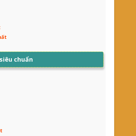
t
hất
 siêu chuẩn
t