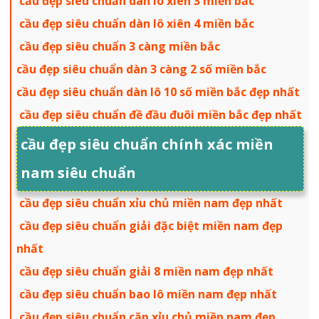
cầu đẹp siêu chuẩn dàn lô xiên 3 miền bắc
cầu đẹp siêu chuẩn dàn lô xiên 4 miền bắc
cầu đẹp siêu chuẩn 3 càng miền bắc
cầu đẹp siêu chuẩn dàn 3 càng 2 số miền bắc
cầu đẹp siêu chuẩn dàn lô 10 số miền bắc đẹp nhất
cầu đẹp siêu chuẩn đề đầu đuôi miền bắc đẹp nhất
cầu đẹp siêu chuẩn chính xác miền
nam siêu chuẩn
cầu đẹp siêu chuẩn xỉu chủ miền nam đẹp nhất
cầu đẹp siêu chuẩn giải đặc biệt miền nam đẹp
nhất
cầu đẹp siêu chuẩn giải 8 miền nam đẹp nhất
cầu đẹp siêu chuẩn bao lô miền nam đẹp nhất
cầu đẹp siêu chuẩn cặp xỉu chủ miền nam đẹp