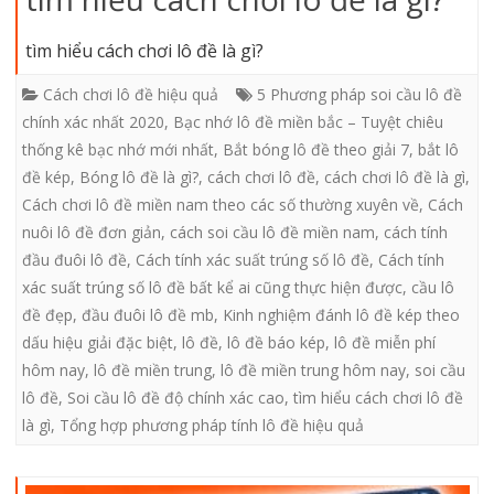
tìm hiểu cách chơi lô đề là gì?
Cách chơi lô đề hiệu quả
5 Phương pháp soi cầu lô đề
chính xác nhất 2020
,
Bạc nhớ lô đề miền bắc – Tuyệt chiêu
thống kê bạc nhớ mới nhất
,
Bắt bóng lô đề theo giải 7
,
bắt lô
đề kép
,
Bóng lô đề là gì?
,
cách chơi lô đề
,
cách chơi lô đề là gì
,
Cách chơi lô đề miền nam theo các số thường xuyên về
,
Cách
nuôi lô đề đơn giản
,
cách soi cầu lô đề miền nam
,
cách tính
đầu đuôi lô đề
,
Cách tính xác suất trúng số lô đề
,
Cách tính
xác suất trúng số lô đề bất kể ai cũng thực hiện được
,
cầu lô
đề đẹp
,
đầu đuôi lô đề mb
,
Kinh nghiệm đánh lô đề kép theo
dấu hiệu giải đặc biệt
,
lô đề
,
lô đề báo kép
,
lô đề miễn phí
hôm nay
,
lô đề miền trung
,
lô đề miền trung hôm nay
,
soi cầu
lô đề
,
Soi cầu lô đề độ chính xác cao
,
tìm hiểu cách chơi lô đề
là gì
,
Tổng hợp phương pháp tính lô đề hiệu quả