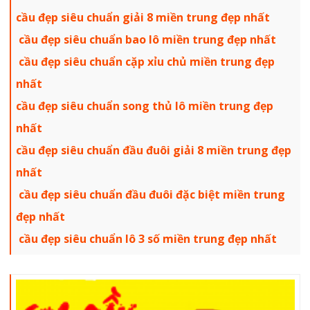
cầu đẹp siêu chuẩn giải 8 miền trung đẹp nhất
cầu đẹp siêu chuẩn bao lô miền trung đẹp nhất
cầu đẹp siêu chuẩn cặp xỉu chủ miền trung đẹp
nhất
cầu đẹp siêu chuẩn song thủ lô miền trung đẹp
nhất
cầu đẹp siêu chuẩn đầu đuôi giải 8 miền trung đẹp
nhất
cầu đẹp siêu chuẩn đầu đuôi đặc biệt miền trung
đẹp nhất
cầu đẹp siêu chuẩn lô 3 số miền trung đẹp nhất