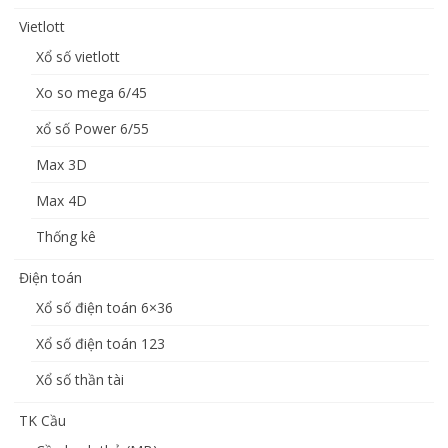
Vietlott
Xổ số vietlott
Xo so mega 6/45
xổ số Power 6/55
Max 3D
Max 4D
Thống kê
Điện toán
Xổ số điện toán 6×36
Xổ số điện toán 123
Xổ số thần tài
TK Cầu