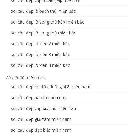
soi cầu đẹp cặp 3 càng víp miền bắc
soi cầu đẹp lô bạch thủ miền bắc
soi cầu đẹp lô song thủ kép miền bắc
soi cầu đẹp lô song thủ miền bắc
soi cầu đẹp lô xiên 2 miền bắc
soi cầu đẹp lô xiên 3 miền bắc
soi cầu đẹp lô xiên 4 miền bắc
Cầu lô đề miền nam
soi cầu đẹp sớ đầu đuôi giải 8 miền nam
soi cầu đẹp bao lô miền nam
soi cầu đẹp cặp xíu chủ miền nam
soi cầu đẹp giải tám miền nam
soi cầu đẹp đặc biệt miền nam