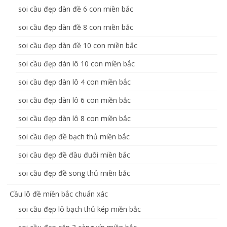
soi cầu đẹp dàn đề 6 con miền bắc
soi cầu đẹp dàn đề 8 con miền bắc
soi cầu đẹp dàn đề 10 con miền bắc
soi cầu đẹp dàn lô 10 con miền bắc
soi cầu đẹp dàn lô 4 con miền bắc
soi cầu đẹp dàn lô 6 con miền bắc
soi cầu đẹp dàn lô 8 con miền bắc
soi cầu đẹp đề bạch thủ miền bắc
soi cầu đẹp đề đầu đuôi miền bắc
soi cầu đẹp đề song thủ miền bắc
Cầu lô đề miền bắc chuẩn xác
soi cầu đẹp lô bạch thủ kép miền bắc