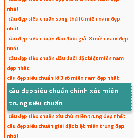
nhất
cầu đẹp siêu chuẩn song thủ lô miền nam đẹp
nhất
cầu đẹp siêu chuẩn đầu đuôi giải 8 miền nam đẹp
nhất
cầu đẹp siêu chuẩn đầu đuôi đặc biệt miền nam
đẹp nhất
cầu đẹp siêu chuẩn lô 3 số miền nam đẹp nhất
cầu đẹp siêu chuẩn chính xác miền
trung siêu chuẩn
cầu đẹp siêu chuẩn xỉu chủ miền trung đẹp nhất
cầu đẹp siêu chuẩn giải đặc biệt miền trung đẹp
nhất