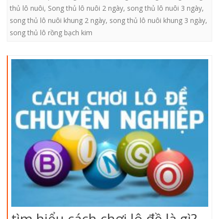
thủ lô nuôi
,
Song thủ lô nuôi 2 ngày
,
song thủ lô nuôi 3 ngày
,
song thủ lô nuôi khung 2 ngày
,
song thủ lô nuôi khung 3 ngày
,
song thủ lô rồng bạch kim
tìm hiểu cách chơi lô đề là gì?