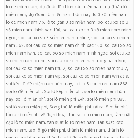
lo de mien nam
,
dự đoán lô chính xác miền nam
,
dự đoán lô
miền nam
,
dự đoán lô miền nam hôm nay
,
lô 3 số miền nam
,
lo de mien nam vip
,
lô to gan 3 so miền nam
,
soi cau xo so 3
số mien nam chinh xac 100
,
soi cau xo so 3 số mien nam minh
ngoc
,
soi cau xo so 3 số mien nam online
,
soi cau xo so mien
nam 568
,
soi cau xo so mien nam chinh xac 100
,
soi cau xo so
mien nam iwin
,
soi cau xo so mien nam minh ngoc
,
soi cau xo
so mien nam online
,
soi cau xo so mien nam rong bach kim
,
soi cau xo so mien nam thu 2
,
soi cau xo so mien nam thu 7
,
soi cau xo so mien nam vip
,
soi cau xo so mien nam win asia
,
soi kèo lô đề miền nam hôm nay
,
soi lo 3 con mien nam 888
,
soi lô đề miễn phí
,
Soi lô kép miễn phí
,
soi lô miền nam hôm
nay
,
soi lô miễn phí
,
soi lô miễn phí 24h
,
soi lô miễn phí 888
,
soi lô xsmn miễn phí
,
Song thủ lô miễn phí
,
tải ra lô miễn phí
,
tải ra lô miễn phí về điện thoại
,
tan so loto mien nam
,
tần suất
cặp lô to miền nam
,
tan suat lo to mien nam
,
tan suat loto
mien nam
,
tạo lô gô miễn phí
,
thánh lô miền nam
,
thánh lô
miền nam hôm nay
,
thảo luận lô đề miền nam hôm nay
,
thay