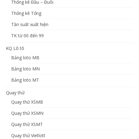
Thống kê Đầu – Đuôi
Thống kê Tổng
Tần suất xuất hiện
TK từ 00 đến 99
KQ Lô tô
Bảng loto MB
Bảng loto MN
Bảng loto MT
Quay thử
Quay thử XSMB
Quay thử XSMN
Quay thử XSMT
Quay thử Vietlott