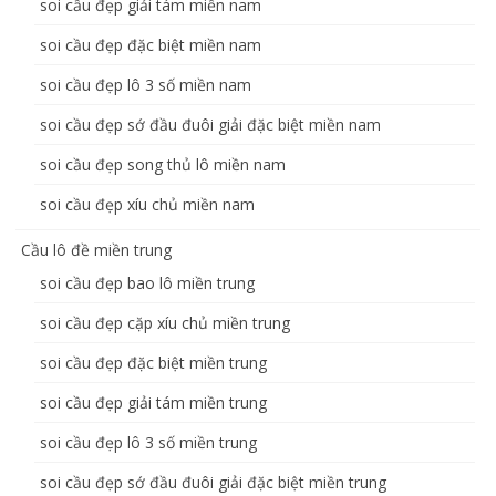
soi cầu đẹp giải tám miền nam
soi cầu đẹp đặc biệt miền nam
soi cầu đẹp lô 3 số miền nam
soi cầu đẹp sớ đầu đuôi giải đặc biệt miền nam
soi cầu đẹp song thủ lô miền nam
soi cầu đẹp xíu chủ miền nam
Cầu lô đề miền trung
soi cầu đẹp bao lô miền trung
soi cầu đẹp cặp xíu chủ miền trung
soi cầu đẹp đặc biệt miền trung
soi cầu đẹp giải tám miền trung
soi cầu đẹp lô 3 số miền trung
soi cầu đẹp sớ đầu đuôi giải đặc biệt miền trung