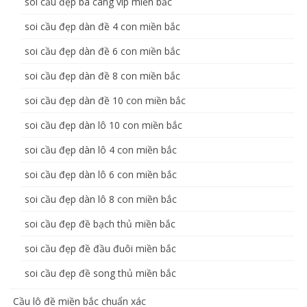
soi cầu đẹp ba càng víp miền bắc
soi cầu đẹp dàn đề 4 con miền bắc
soi cầu đẹp dàn đề 6 con miền bắc
soi cầu đẹp dàn đề 8 con miền bắc
soi cầu đẹp dàn đề 10 con miền bắc
soi cầu đẹp dàn lô 10 con miền bắc
soi cầu đẹp dàn lô 4 con miền bắc
soi cầu đẹp dàn lô 6 con miền bắc
soi cầu đẹp dàn lô 8 con miền bắc
soi cầu đẹp đề bạch thủ miền bắc
soi cầu đẹp đề đầu đuôi miền bắc
soi cầu đẹp đề song thủ miền bắc
Cầu lô đề miền bắc chuẩn xác