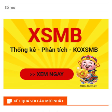
Sổ mơ
KẾT QUẢ SOI CẦU MỚI NHẤT