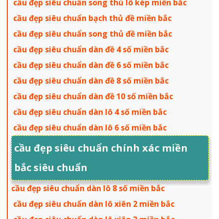
cầu đẹp siêu chuẩn song thủ lô kép miền bắc
cầu đẹp siêu chuẩn bạch thủ đề miền bắc
cầu đẹp siêu chuẩn song thủ đề miền bắc
cầu đẹp siêu chuẩn dàn đề 4 số miền bắc
cầu đẹp siêu chuẩn dàn đề 6 số miền bắc
cầu đẹp siêu chuẩn dàn đề 8 số miền bắc
cầu đẹp siêu chuẩn dàn đề 10 số miền bắc
cầu đẹp siêu chuẩn dàn lô 4 số miền bắc
cầu đẹp siêu chuẩn dàn lô 6 số miền bắc
cầu đẹp siêu chuẩn chính xác miền
bắc siêu chuẩn
cầu đẹp siêu chuẩn dàn lô 8 số miền bắc
cầu đẹp siêu chuẩn dàn lô xiên 2 miền bắc