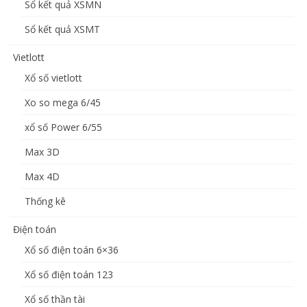
Sổ kết quả XSMN
Sổ kết quả XSMT
Vietlott
Xổ số vietlott
Xo so mega 6/45
xổ số Power 6/55
Max 3D
Max 4D
Thống kê
Điện toán
Xổ số điện toán 6×36
Xổ số điện toán 123
Xổ số thần tài