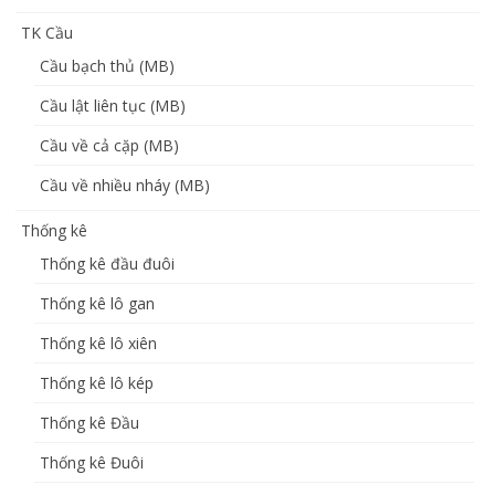
TK Cầu
Cầu bạch thủ (MB)
Cầu lật liên tục (MB)
Cầu về cả cặp (MB)
Cầu về nhiều nháy (MB)
Thống kê
Thống kê đầu đuôi
Thống kê lô gan
Thống kê lô xiên
Thống kê lô kép
Thống kê Đầu
Thống kê Đuôi