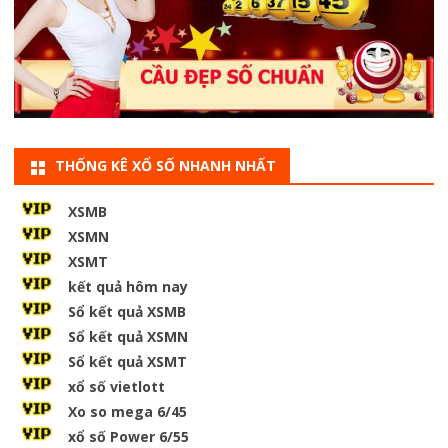
THỐNG KÊ XỔ SỐ NHANH NHẤT
XSMB
XSMN
XSMT
kết quả hôm nay
Sổ kết quả XSMB
Sổ kết quả XSMN
Sổ kết quả XSMT
xổ số vietlott
Xo so mega 6/45
xổ số Power 6/55