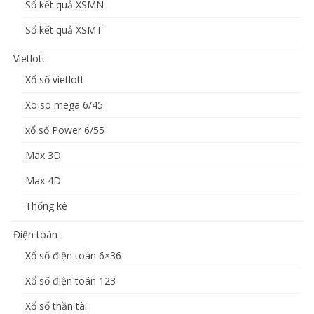
Sổ kết quả XSMN
Sổ kết quả XSMT
Vietlott
Xổ số vietlott
Xo so mega 6/45
xổ số Power 6/55
Max 3D
Max 4D
Thống kê
Điện toán
Xổ số điện toán 6×36
Xổ số điện toán 123
Xổ số thần tài