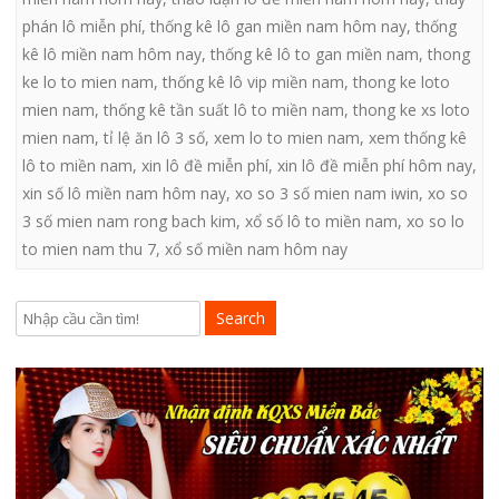
phán lô miễn phí
,
thống kê lô gan miền nam hôm nay
,
thống
kê lô miền nam hôm nay
,
thống kê lô to gan miền nam
,
thong
ke lo to mien nam
,
thống kê lô vip miền nam
,
thong ke loto
mien nam
,
thống kê tần suất lô to miền nam
,
thong ke xs loto
mien nam
,
tỉ lệ ăn lô 3 số
,
xem lo to mien nam
,
xem thống kê
lô to miền nam
,
xin lô đề miễn phí
,
xin lô đề miễn phí hôm nay
,
xin số lô miền nam hôm nay
,
xo so 3 số mien nam iwin
,
xo so
3 số mien nam rong bach kim
,
xổ số lô to miền nam
,
xo so lo
to mien nam thu 7
,
xổ số miền nam hôm nay
Search