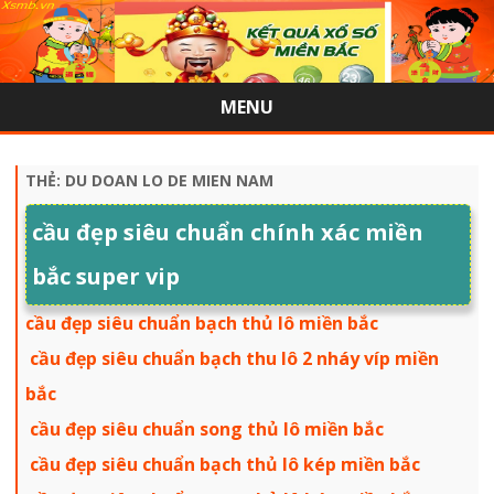
MENU
Skip
to
content
THẺ:
DU DOAN LO DE MIEN NAM
cầu đẹp siêu chuẩn chính xác miền
bắc super vip
cầu đẹp siêu chuẩn bạch thủ lô miền bắc
cầu đẹp siêu chuẩn bạch thu lô 2 nháy víp miền
bắc
cầu đẹp siêu chuẩn song thủ lô miền bắc
cầu đẹp siêu chuẩn bạch thủ lô kép miền bắc