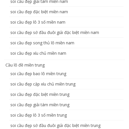
soi cầu đẹp giải tám miền nam
soi cầu đẹp đặc biệt miền nam
soi cầu đẹp lô 3 số miền nam
soi cầu đẹp sớ đầu đuôi giải đặc biệt miền nam
soi cầu đẹp song thủ lô miền nam
soi cầu đẹp xíu chủ miền nam
Cầu lô đề miền trung
soi cầu đẹp bao lô miền trung
soi cầu đẹp cặp xíu chủ miền trung
soi cầu đẹp đặc biệt miền trung
soi cầu đẹp giải tám miền trung
soi cầu đẹp lô 3 số miền trung
soi cầu đẹp sớ đầu đuôi giải đặc biệt miền trung