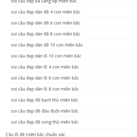
soi cầu đẹp ba càng víp miền bắc
soi cầu đẹp dàn đề 4 con miền bắc
soi cầu đẹp dàn đề 6 con miền bắc
soi cầu đẹp dàn đề 8 con miền bắc
soi cầu đẹp dàn đề 10 con miền bắc
soi cầu đẹp dàn lô 10 con miền bắc
soi cầu đẹp dàn lô 4 con miền bắc
soi cầu đẹp dàn lô 6 con miền bắc
soi cầu đẹp dàn lô 8 con miền bắc
soi cầu đẹp đề bạch thủ miền bắc
soi cầu đẹp đề đầu đuôi miền bắc
soi cầu đẹp đề song thủ miền bắc
Cầu lô đề miền bắc chuẩn xác