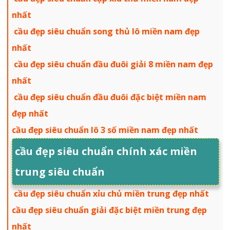
nhất
cầu đẹp siêu chuẩn song thủ lô miền nam đẹp
nhất
cầu đẹp siêu chuẩn đầu đuôi giải 8 miền nam đẹp
nhất
cầu đẹp siêu chuẩn đầu đuôi đặc biệt miền nam
đẹp nhất
cầu đẹp siêu chuẩn lô 3 số miền nam đẹp nhất
cầu đẹp siêu chuẩn chính xác miền
trung siêu chuẩn
cầu đẹp siêu chuẩn xỉu chủ miền trung đẹp nhất
cầu đẹp siêu chuẩn giải đặc biệt miền trung đẹp
nhất