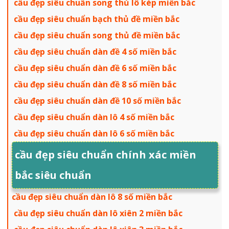
cầu đẹp siêu chuẩn song thủ lô kép miền bắc
cầu đẹp siêu chuẩn bạch thủ đề miền bắc
cầu đẹp siêu chuẩn song thủ đề miền bắc
cầu đẹp siêu chuẩn dàn đề 4 số miền bắc
cầu đẹp siêu chuẩn dàn đề 6 số miền bắc
cầu đẹp siêu chuẩn dàn đề 8 số miền bắc
cầu đẹp siêu chuẩn dàn đề 10 số miền bắc
cầu đẹp siêu chuẩn dàn lô 4 số miền bắc
cầu đẹp siêu chuẩn dàn lô 6 số miền bắc
cầu đẹp siêu chuẩn chính xác miền
bắc siêu chuẩn
cầu đẹp siêu chuẩn dàn lô 8 số miền bắc
cầu đẹp siêu chuẩn dàn lô xiên 2 miền bắc