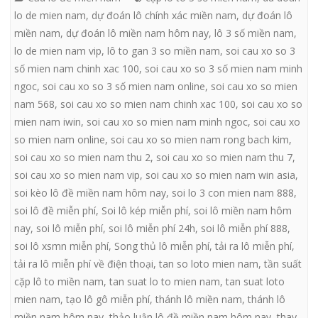
lo de mien nam
,
dự đoán lô chính xác miền nam
,
dự đoán lô
miền nam
,
dự đoán lô miền nam hôm nay
,
lô 3 số miền nam
,
lo de mien nam vip
,
lô to gan 3 so miền nam
,
soi cau xo so 3
số mien nam chinh xac 100
,
soi cau xo so 3 số mien nam minh
ngoc
,
soi cau xo so 3 số mien nam online
,
soi cau xo so mien
nam 568
,
soi cau xo so mien nam chinh xac 100
,
soi cau xo so
mien nam iwin
,
soi cau xo so mien nam minh ngoc
,
soi cau xo
so mien nam online
,
soi cau xo so mien nam rong bach kim
,
soi cau xo so mien nam thu 2
,
soi cau xo so mien nam thu 7
,
soi cau xo so mien nam vip
,
soi cau xo so mien nam win asia
,
soi kèo lô đề miền nam hôm nay
,
soi lo 3 con mien nam 888
,
soi lô đề miễn phí
,
Soi lô kép miễn phí
,
soi lô miền nam hôm
nay
,
soi lô miễn phí
,
soi lô miễn phí 24h
,
soi lô miễn phí 888
,
soi lô xsmn miễn phí
,
Song thủ lô miễn phí
,
tải ra lô miễn phí
,
tải ra lô miễn phí về điện thoại
,
tan so loto mien nam
,
tần suất
cặp lô to miền nam
,
tan suat lo to mien nam
,
tan suat loto
mien nam
,
tạo lô gô miễn phí
,
thánh lô miền nam
,
thánh lô
miền nam hôm nay
,
thảo luận lô đề miền nam hôm nay
,
thay