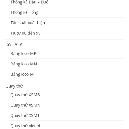
Thống kê Đầu – Đuôi
Thống kê Tổng
Tần suất xuất hiện
TK từ 00 đến 99
KQ Lô tô
Bảng loto MB
Bảng loto MN
Bảng loto MT
Quay thử
Quay thử XSMB
Quay thử XSMN
Quay thử XSMT
Quay thử Vietlott