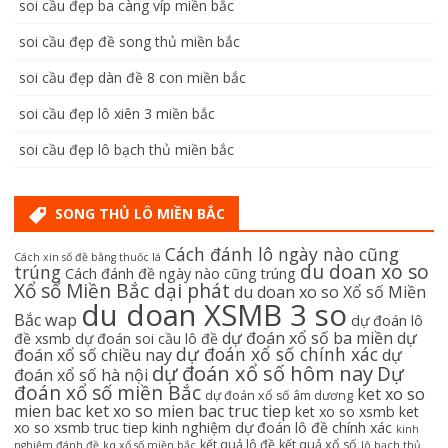
soi cầu đẹp ba càng víp miền bắc
soi cầu đẹp đề song thủ miền bắc
soi cầu đẹp dàn đề 8 con miền bắc
soi cầu đẹp lô xiên 3 miền bắc
soi cầu đẹp lô bạch thủ miền bắc
SONG THỦ LÔ MIỀN BẮC
Cách đánh lô ngày nào cũng
Cách xin số đề bằng thuốc lá
du doan xo so
trúng
Cách đánh đề ngày nào cũng trúng
Xổ số Miền Bắc dại phát
du doan xo so Xổ số Miền
du doan XSMB 3 so
Bắc wap
dự đoán lô
dự đoán xổ số ba miền
dự
đề xsmb
dự đoán soi cầu lô đề
dự đoán xổ số chính xác
đoán xổ số chiều nay
dự
dự đoán xổ số hôm nay
Dự
đoán xổ số hà nội
đoán xổ số miền Bắc
ket xo so
dự đoán xổ số âm dương
mien bac
ket xo so mien bac truc tiep
ket xo so xsmb
ket
xo so xsmb truc tiep
kinh nghiệm dự đoán lô đề chính xác
kinh
kết quả lô đề
kết quả xổ số
nghiệm đánh đề
kq xổ số miền bắc
lô bạch thủ