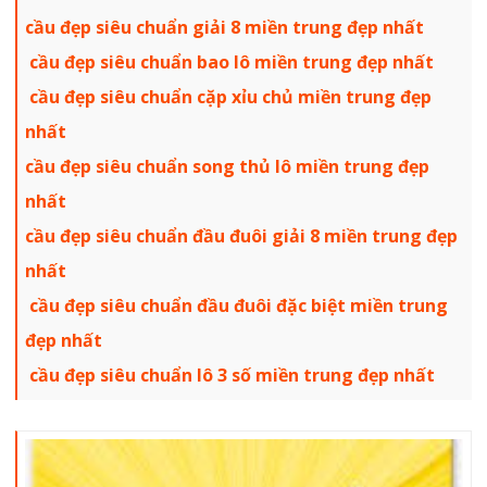
cầu đẹp siêu chuẩn giải 8 miền trung đẹp nhất
cầu đẹp siêu chuẩn bao lô miền trung đẹp nhất
cầu đẹp siêu chuẩn cặp xỉu chủ miền trung đẹp
nhất
cầu đẹp siêu chuẩn song thủ lô miền trung đẹp
nhất
cầu đẹp siêu chuẩn đầu đuôi giải 8 miền trung đẹp
nhất
cầu đẹp siêu chuẩn đầu đuôi đặc biệt miền trung
đẹp nhất
cầu đẹp siêu chuẩn lô 3 số miền trung đẹp nhất