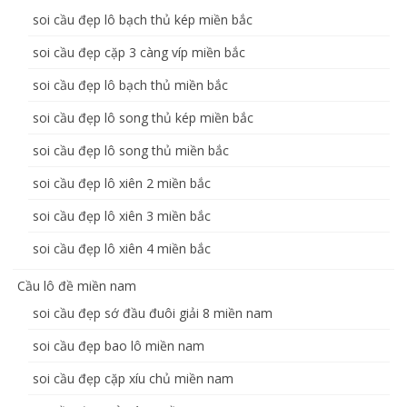
soi cầu đẹp lô bạch thủ kép miền bắc
soi cầu đẹp cặp 3 càng víp miền bắc
soi cầu đẹp lô bạch thủ miền bắc
soi cầu đẹp lô song thủ kép miền bắc
soi cầu đẹp lô song thủ miền bắc
soi cầu đẹp lô xiên 2 miền bắc
soi cầu đẹp lô xiên 3 miền bắc
soi cầu đẹp lô xiên 4 miền bắc
Cầu lô đề miền nam
soi cầu đẹp sớ đầu đuôi giải 8 miền nam
soi cầu đẹp bao lô miền nam
soi cầu đẹp cặp xíu chủ miền nam