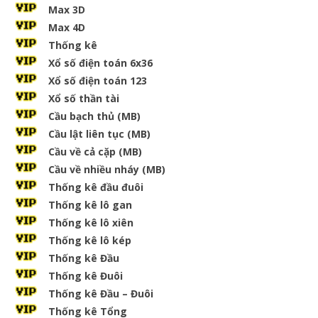
Max 3D
Max 4D
Thống kê
Xổ số điện toán 6x36
Xổ số điện toán 123
Xổ số thần tài
Cầu bạch thủ (MB)
Cầu lật liên tục (MB)
Cầu về cả cặp (MB)
Cầu về nhiều nháy (MB)
Thống kê đầu đuôi
Thống kê lô gan
Thống kê lô xiên
Thống kê lô kép
Thống kê Đầu
Thống kê Đuôi
Thống kê Đầu – Đuôi
Thống kê Tổng