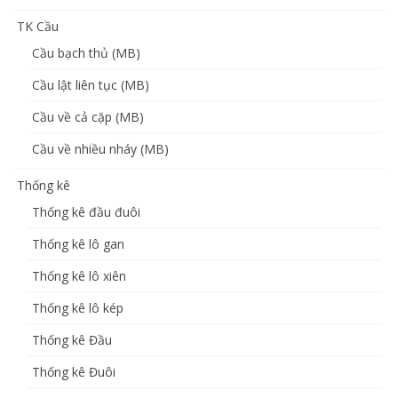
TK Cầu
Cầu bạch thủ (MB)
Cầu lật liên tục (MB)
Cầu về cả cặp (MB)
Cầu về nhiều nháy (MB)
Thống kê
Thống kê đầu đuôi
Thống kê lô gan
Thống kê lô xiên
Thống kê lô kép
Thống kê Đầu
Thống kê Đuôi