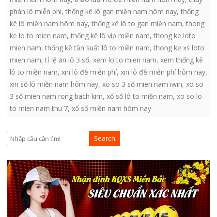
phán lô miễn phí
,
thống kê lô gan miền nam hôm nay
,
thống
kê lô miền nam hôm nay
,
thống kê lô to gan miền nam
,
thong
ke lo to mien nam
,
thống kê lô vip miền nam
,
thong ke loto
mien nam
,
thống kê tần suất lô to miền nam
,
thong ke xs loto
mien nam
,
tỉ lệ ăn lô 3 số
,
xem lo to mien nam
,
xem thống kê
lô to miền nam
,
xin lô đề miễn phí
,
xin lô đề miễn phí hôm nay
,
xin số lô miền nam hôm nay
,
xo so 3 số mien nam iwin
,
xo so
3 số mien nam rong bach kim
,
xổ số lô to miền nam
,
xo so lo
to mien nam thu 7
,
xổ số miền nam hôm nay
Search