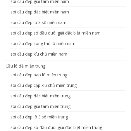
soi cầu đẹp giải tám miền nam
soi cầu đẹp đặc biệt miền nam
soi cầu đẹp lô 3 số miền nam
soi cầu đẹp sớ đầu đuôi giải đặc biệt miền nam
soi cầu đẹp song thủ lô miền nam
soi cầu đẹp xíu chủ miền nam
Cầu lô đề miền trung
soi cầu đẹp bao lô miền trung
soi cầu đẹp cặp xíu chủ miền trung
soi cầu đẹp đặc biệt miền trung
soi cầu đẹp giải tám miền trung
soi cầu đẹp lô 3 số miền trung
soi cầu đẹp sớ đầu đuôi giải đặc biệt miền trung