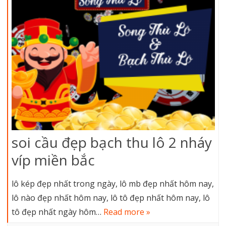
soi cầu đẹp bạch thu lô 2 nháy
víp miền bắc
lô kép đẹp nhất trong ngày, lô mb đẹp nhất hôm nay,
lô nào đẹp nhất hôm nay, lô tô đẹp nhất hôm nay, lô
tô đẹp nhất ngày hôm…
Read more »