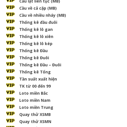
Cầu lật liên tục (MB)
Cầu về cả cặp (MB)
Cầu về nhiều nháy (MB)
Thống kê đầu đuôi
Thống kê lô gan
Thống kê lô xiên
Thống kê lô kép
Thống kê Đầu
Thống kê Đuôi
Thống kê Đầu – Đuôi
Thống kê Tổng
Tần suất xuất hiện
TK từ 00 đến 99
Loto miền Bắc
Loto miền Nam
Loto miền Trung
Quay thử XSMB
Quay thử XSMN