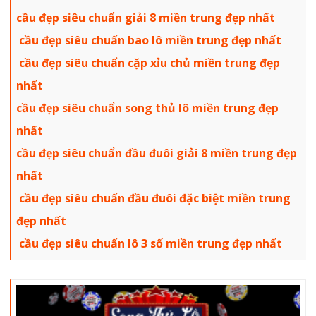
cầu đẹp siêu chuẩn giải 8 miền trung đẹp nhất
cầu đẹp siêu chuẩn bao lô miền trung đẹp nhất
cầu đẹp siêu chuẩn cặp xỉu chủ miền trung đẹp
nhất
cầu đẹp siêu chuẩn song thủ lô miền trung đẹp
nhất
cầu đẹp siêu chuẩn đầu đuôi giải 8 miền trung đẹp
nhất
cầu đẹp siêu chuẩn đầu đuôi đặc biệt miền trung
đẹp nhất
cầu đẹp siêu chuẩn lô 3 số miền trung đẹp nhất