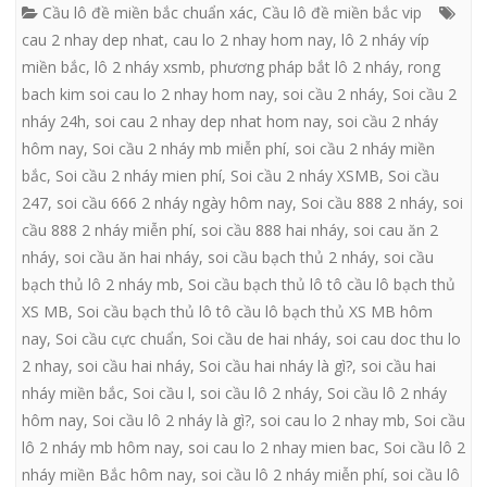
Cầu lô đề miền bắc chuẩn xác
,
Cầu lô đề miền bắc vip
cau 2 nhay dep nhat
,
cau lo 2 nhay hom nay
,
lô 2 nháy víp
miền bắc
,
lô 2 nháy xsmb
,
phương pháp bắt lô 2 nháy
,
rong
bach kim soi cau lo 2 nhay hom nay
,
soi cầu 2 nháy
,
Soi cầu 2
nháy 24h
,
soi cau 2 nhay dep nhat hom nay
,
soi cầu 2 nháy
hôm nay
,
Soi cầu 2 nháy mb miễn phí
,
soi cầu 2 nháy miền
bắc
,
Soi cầu 2 nháy mien phí
,
Soi cầu 2 nháy XSMB
,
Soi cầu
247
,
soi cầu 666 2 nháy ngày hôm nay
,
Soi cầu 888 2 nháy
,
soi
cầu 888 2 nháy miễn phí
,
soi cầu 888 hai nháy
,
soi cau ăn 2
nháy
,
soi cầu ăn hai nháy
,
soi cầu bạch thủ 2 nháy
,
soi cầu
bạch thủ lô 2 nháy mb
,
Soi cầu bạch thủ lô tô cầu lô bạch thủ
XS MB
,
Soi cầu bạch thủ lô tô cầu lô bạch thủ XS MB hôm
nay
,
Soi cầu cực chuẩn
,
Soi cầu de hai nháy
,
soi cau doc thu lo
2 nhay
,
soi cầu hai nháy
,
Soi cầu hai nháy là gì?
,
soi cầu hai
nháy miền bắc
,
Soi cầu l
,
soi cầu lô 2 nháy
,
Soi cầu lô 2 nháy
hôm nay
,
Soi cầu lô 2 nháy là gì?
,
soi cau lo 2 nhay mb
,
Soi cầu
lô 2 nháy mb hôm nay
,
soi cau lo 2 nhay mien bac
,
Soi cầu lô 2
nháy miền Bắc hôm nay
,
soi cầu lô 2 nháy miễn phí
,
soi cầu lô