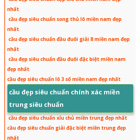
nhất
cầu đẹp siêu chuẩn song thủ lô miền nam đẹp
nhất
cầu đẹp siêu chuẩn đầu đuôi giải 8 miền nam đẹp
nhất
cầu đẹp siêu chuẩn đầu đuôi đặc biệt miền nam
đẹp nhất
cầu đẹp siêu chuẩn lô 3 số miền nam đẹp nhất
cầu đẹp siêu chuẩn chính xác miền
trung siêu chuẩn
cầu đẹp siêu chuẩn xỉu chủ miền trung đẹp nhất
cầu đẹp siêu chuẩn giải đặc biệt miền trung đẹp
nhất