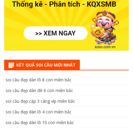
KẾT QUẢ SOI CẦU MỚI NHẤT
soi cầu đẹp dàn lô 8 con miền bắc
soi cầu đẹp dàn đề 6 con miền bắc
soi cầu đẹp cặp 3 càng víp miền bắc
soi cầu đẹp dàn lô 4 con miền bắc
soi cầu đẹp dàn lô 10 con miền bắc