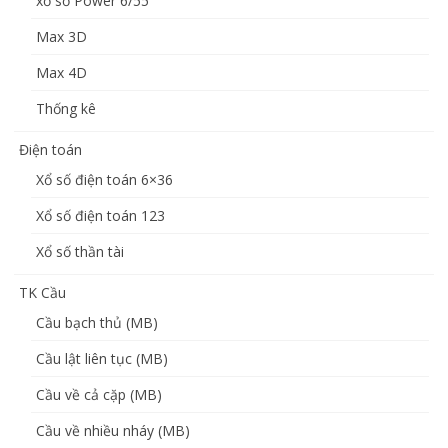
xổ số Power 6/55
Max 3D
Max 4D
Thống kê
Điện toán
Xổ số điện toán 6×36
Xổ số điện toán 123
Xổ số thần tài
TK Cầu
Cầu bạch thủ (MB)
Cầu lật liên tục (MB)
Cầu về cả cặp (MB)
Cầu về nhiều nháy (MB)