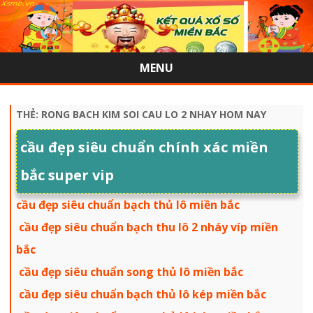
MENU
Skip
to
content
THẺ:
RONG BACH KIM SOI CAU LO 2 NHAY HOM NAY
cầu đẹp siêu chuẩn chính xác miền
bắc super vip
cầu đẹp siêu chuẩn bạch thủ lô miền bắc
cầu đẹp siêu chuẩn bạch thu lô 2 nháy víp miền
bắc
cầu đẹp siêu chuẩn song thủ lô miền bắc
cầu đẹp siêu chuẩn bạch thủ lô kép miền bắc