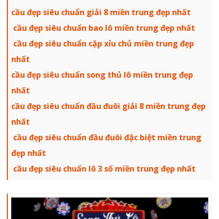
cầu đẹp siêu chuẩn giải 8 miền trung đẹp nhất
cầu đẹp siêu chuẩn bao lô miền trung đẹp nhất
cầu đẹp siêu chuẩn cặp xỉu chủ miền trung đẹp
nhất
cầu đẹp siêu chuẩn song thủ lô miền trung đẹp
nhất
cầu đẹp siêu chuẩn đầu đuôi giải 8 miền trung đẹp
nhất
cầu đẹp siêu chuẩn đầu đuôi đặc biệt miền trung
đẹp nhất
cầu đẹp siêu chuẩn lô 3 số miền trung đẹp nhất