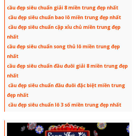
cầu đẹp siêu chuẩn giải 8 miền trung đẹp nhất
cầu đẹp siêu chuẩn bao lô miền trung đẹp nhất
cầu đẹp siêu chuẩn cặp xỉu chủ miền trung đẹp
nhất
cầu đẹp siêu chuẩn song thủ lô miền trung đẹp
nhất
cầu đẹp siêu chuẩn đầu đuôi giải 8 miền trung đẹp
nhất
cầu đẹp siêu chuẩn đầu đuôi đặc biệt miền trung
đẹp nhất
cầu đẹp siêu chuẩn lô 3 số miền trung đẹp nhất