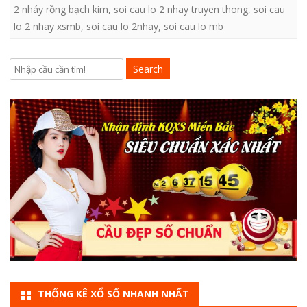
2 nháy rồng bạch kim
,
soi cau lo 2 nhay truyen thong
,
soi cau
lo 2 nhay xsmb
,
soi cau lo 2nhay
,
soi cau lo mb
Search
THỐNG KÊ XỔ SỐ NHANH NHẤT