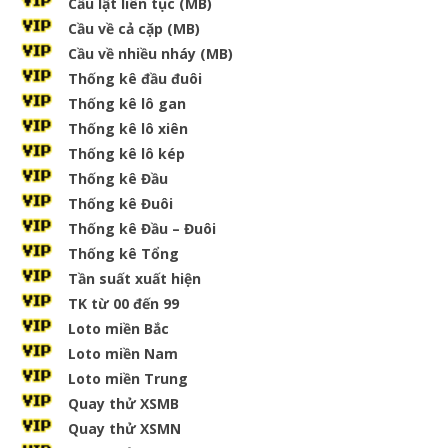
Cầu lật liên tục (MB)
Cầu về cả cặp (MB)
Cầu về nhiều nháy (MB)
Thống kê đầu đuôi
Thống kê lô gan
Thống kê lô xiên
Thống kê lô kép
Thống kê Đầu
Thống kê Đuôi
Thống kê Đầu – Đuôi
Thống kê Tổng
Tần suất xuất hiện
TK từ 00 đến 99
Loto miền Bắc
Loto miền Nam
Loto miền Trung
Quay thử XSMB
Quay thử XSMN