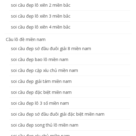
soi cầu đẹp lô xiên 2 miền bắc
soi cầu đẹp lô xiên 3 miền bắc
soi cầu đẹp lô xiên 4 miền bắc
Cầu lô đề miền nam
soi cầu đẹp sớ đầu đuôi giải 8 miền nam
soi cầu đẹp bao lô miền nam
soi cầu đẹp cặp xíu chủ miền nam
soi cầu đẹp giải tám miền nam
soi cầu đẹp đặc biệt miền nam
soi cầu đẹp lô 3 số miền nam
soi cầu đẹp sớ đầu đuôi giải đặc biệt miền nam
soi cầu đẹp song thủ lô miền nam
soi cầu đẹp xíu chủ miền nam