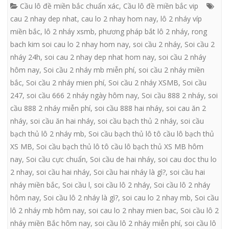
Cầu lô đề miền bắc chuẩn xác
,
Cầu lô đề miền bắc vip
cau 2 nhay dep nhat
,
cau lo 2 nhay hom nay
,
lô 2 nháy víp
miền bắc
,
lô 2 nháy xsmb
,
phương pháp bắt lô 2 nháy
,
rong
bach kim soi cau lo 2 nhay hom nay
,
soi cầu 2 nháy
,
Soi cầu 2
nháy 24h
,
soi cau 2 nhay dep nhat hom nay
,
soi cầu 2 nháy
hôm nay
,
Soi cầu 2 nháy mb miễn phí
,
soi cầu 2 nháy miền
bắc
,
Soi cầu 2 nháy mien phí
,
Soi cầu 2 nháy XSMB
,
Soi cầu
247
,
soi cầu 666 2 nháy ngày hôm nay
,
Soi cầu 888 2 nháy
,
soi
cầu 888 2 nháy miễn phí
,
soi cầu 888 hai nháy
,
soi cau ăn 2
nháy
,
soi cầu ăn hai nháy
,
soi cầu bạch thủ 2 nháy
,
soi cầu
bạch thủ lô 2 nháy mb
,
Soi cầu bạch thủ lô tô cầu lô bạch thủ
XS MB
,
Soi cầu bạch thủ lô tô cầu lô bạch thủ XS MB hôm
nay
,
Soi cầu cực chuẩn
,
Soi cầu de hai nháy
,
soi cau doc thu lo
2 nhay
,
soi cầu hai nháy
,
Soi cầu hai nháy là gì?
,
soi cầu hai
nháy miền bắc
,
Soi cầu l
,
soi cầu lô 2 nháy
,
Soi cầu lô 2 nháy
hôm nay
,
Soi cầu lô 2 nháy là gì?
,
soi cau lo 2 nhay mb
,
Soi cầu
lô 2 nháy mb hôm nay
,
soi cau lo 2 nhay mien bac
,
Soi cầu lô 2
nháy miền Bắc hôm nay
,
soi cầu lô 2 nháy miễn phí
,
soi cầu lô