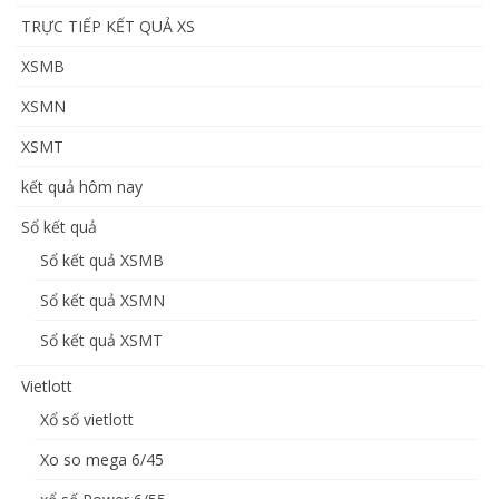
TRỰC TIẾP KẾT QUẢ XS
XSMB
XSMN
XSMT
kết quả hôm nay
Sổ kết quả
Sổ kết quả XSMB
Sổ kết quả XSMN
Sổ kết quả XSMT
Vietlott
Xổ số vietlott
Xo so mega 6/45