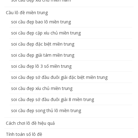
Cầu lô đề miền trung
soi cầu đẹp bao lô miền trung
soi cầu đẹp cặp xíu chủ miền trung
soi cầu đẹp đặc biệt miền trung
soi cầu đẹp giải tám miền trung
soi cầu đẹp lô 3 số miền trung
soi cầu đẹp sớ đầu đuôi giải đặc biệt miền trung
soi cầu đẹp xíu chủ miền trung
soi cầu đẹp sớ đầu đuôi giải 8 miền trung
soi cầu đẹp song thủ lô miền trung
Cách chơi lô đề hiệu quả
Tính toán số lô đề