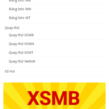
Bảng loto MB
Bảng loto MN
Bảng loto MT
Quay thử
Quay thử XSMB
Quay thử XSMN
Quay thử XSMT
Quay thử Vietlott
Sổ mơ