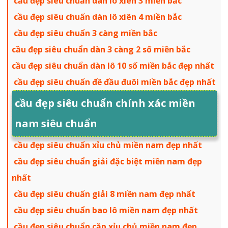
cầu đẹp siêu chuẩn dàn lô xiên 3 miền bắc
cầu đẹp siêu chuẩn dàn lô xiên 4 miền bắc
cầu đẹp siêu chuẩn 3 càng miền bắc
cầu đẹp siêu chuẩn dàn 3 càng 2 số miền bắc
cầu đẹp siêu chuẩn dàn lô 10 số miền bắc đẹp nhất
cầu đẹp siêu chuẩn đề đầu đuôi miền bắc đẹp nhất
cầu đẹp siêu chuẩn chính xác miền
nam siêu chuẩn
cầu đẹp siêu chuẩn xỉu chủ miền nam đẹp nhất
cầu đẹp siêu chuẩn giải đặc biệt miền nam đẹp
nhất
cầu đẹp siêu chuẩn giải 8 miền nam đẹp nhất
cầu đẹp siêu chuẩn bao lô miền nam đẹp nhất
cầu đẹp siêu chuẩn cặp xỉu chủ miền nam đẹp