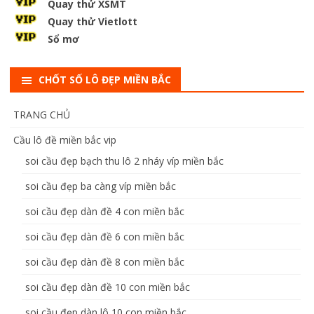
Quay thử XSMT
Quay thử Vietlott
Sổ mơ
CHỐT SỐ LÔ ĐẸP MIỀN BẮC
TRANG CHỦ
Cầu lô đề miền bắc vip
soi cầu đẹp bạch thu lô 2 nháy víp miền bắc
soi cầu đẹp ba càng víp miền bắc
soi cầu đẹp dàn đề 4 con miền bắc
soi cầu đẹp dàn đề 6 con miền bắc
soi cầu đẹp dàn đề 8 con miền bắc
soi cầu đẹp dàn đề 10 con miền bắc
soi cầu đẹp dàn lô 10 con miền bắc