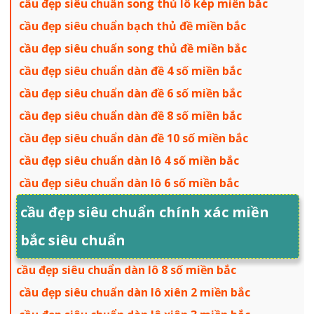
cầu đẹp siêu chuẩn song thủ lô kép miền bắc
cầu đẹp siêu chuẩn bạch thủ đề miền bắc
cầu đẹp siêu chuẩn song thủ đề miền bắc
cầu đẹp siêu chuẩn dàn đề 4 số miền bắc
cầu đẹp siêu chuẩn dàn đề 6 số miền bắc
cầu đẹp siêu chuẩn dàn đề 8 số miền bắc
cầu đẹp siêu chuẩn dàn đề 10 số miền bắc
cầu đẹp siêu chuẩn dàn lô 4 số miền bắc
cầu đẹp siêu chuẩn dàn lô 6 số miền bắc
cầu đẹp siêu chuẩn chính xác miền
bắc siêu chuẩn
cầu đẹp siêu chuẩn dàn lô 8 số miền bắc
cầu đẹp siêu chuẩn dàn lô xiên 2 miền bắc