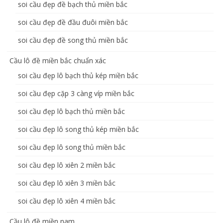
soi cầu đẹp đề bạch thủ miền bắc
soi cầu đẹp đề đầu đuôi miền bắc
soi cầu đẹp đề song thủ miền bắc
Cầu lô đề miền bắc chuẩn xác
soi cầu đẹp lô bạch thủ kép miền bắc
soi cầu đẹp cặp 3 càng víp miền bắc
soi cầu đẹp lô bạch thủ miền bắc
soi cầu đẹp lô song thủ kép miền bắc
soi cầu đẹp lô song thủ miền bắc
soi cầu đẹp lô xiên 2 miền bắc
soi cầu đẹp lô xiên 3 miền bắc
soi cầu đẹp lô xiên 4 miền bắc
Cầu lô đề miền nam