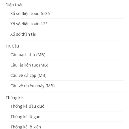
Điện toán
Xổ số điện toán 6×36
Xổ số điện toán 123
Xổ số thần tài
TK Cầu
Cầu bạch thủ (MB)
Cầu lật liên tục (MB)
Cầu về cả cặp (MB)
Cầu về nhiều nháy (MB)
Thống kê
Thống kê đầu đuôi
Thống kê lô gan
Thống kê lô xiên