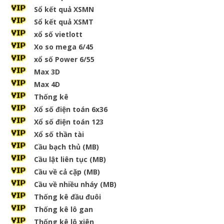
Sổ kết quả XSMN
Sổ kết quả XSMT
xổ số vietlott
Xo so mega 6/45
xổ số Power 6/55
Max 3D
Max 4D
Thống kê
Xổ số điện toán 6x36
Xổ số điện toán 123
Xổ số thần tài
Cầu bạch thủ (MB)
Cầu lật liên tục (MB)
Cầu về cả cặp (MB)
Cầu về nhiều nháy (MB)
Thống kê đầu đuôi
Thống kê lô gan
Thống kê lô xiên