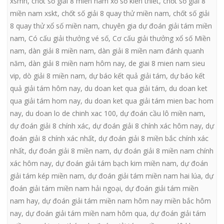
xsmn
,
chốt số giải 8 miền nam xổ số kiến thiết
,
chốt số giải 8
miền nam xskt
,
chốt số giải 8 quay thử miền nam
,
chốt số giải
8 quay thử xổ số miền nam
,
chuyên gia dự đoán giải tám miền
nam
,
Có cấu giải thưởng vé số
,
Cơ cấu giải thưởng xổ số Miền
nam
,
dàn giải 8 miền nam
,
dàn giải 8 miền nam đánh quanh
năm
,
dàn giải 8 miền nam hôm nay
,
de giai 8 mien nam sieu
vip
,
dò giải 8 miền nam
,
dự báo kết quả giải tám
,
dự báo kết
quả giải tám hôm nay
,
du doan ket qua giải tám
,
du doan ket
qua giải tám hom nay
,
du doan ket qua giải tám mien bac hom
nay
,
du doan lo de chinh xac 100
,
dự đoán cầu lô miền nam
,
dự đoán giải 8 chính xác
,
dự đoán giải 8 chính xác hôm nay
,
dự
đoán giải 8 chính xác nhất
,
dự đoán giải 8 miền bắc chính xác
nhất
,
dự đoán giải 8 miền nam
,
dự đoán giải 8 miền nam chính
xác hôm nay
,
dự đoán giải tám bạch kim miền nam
,
dự đoán
giải tám kép miền nam
,
dự đoán giải tám miền nam hai lúa
,
dự
đoán giải tám miền nam hải ngoại
,
dự đoán giải tám miền
nam hay
,
dự đoán giải tám miền nam hôm nay miền bắc hôm
nay
,
dự đoán giải tám miền nam hôm qua
,
dự đoán giải tám