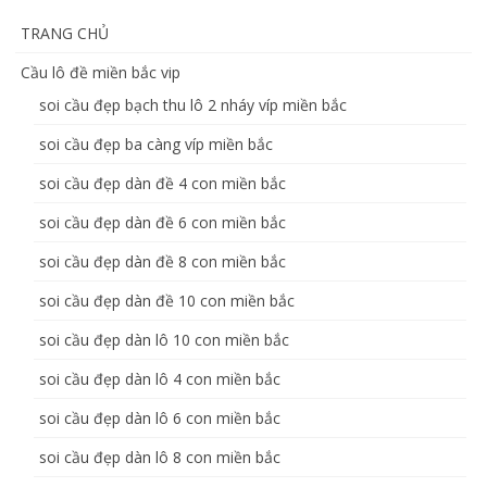
TRANG CHỦ
Cầu lô đề miền bắc vip
soi cầu đẹp bạch thu lô 2 nháy víp miền bắc
soi cầu đẹp ba càng víp miền bắc
soi cầu đẹp dàn đề 4 con miền bắc
soi cầu đẹp dàn đề 6 con miền bắc
soi cầu đẹp dàn đề 8 con miền bắc
soi cầu đẹp dàn đề 10 con miền bắc
soi cầu đẹp dàn lô 10 con miền bắc
soi cầu đẹp dàn lô 4 con miền bắc
soi cầu đẹp dàn lô 6 con miền bắc
soi cầu đẹp dàn lô 8 con miền bắc