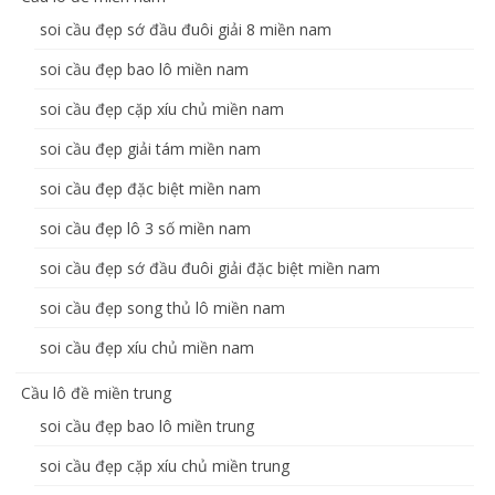
soi cầu đẹp sớ đầu đuôi giải 8 miền nam
soi cầu đẹp bao lô miền nam
soi cầu đẹp cặp xíu chủ miền nam
soi cầu đẹp giải tám miền nam
soi cầu đẹp đặc biệt miền nam
soi cầu đẹp lô 3 số miền nam
soi cầu đẹp sớ đầu đuôi giải đặc biệt miền nam
soi cầu đẹp song thủ lô miền nam
soi cầu đẹp xíu chủ miền nam
Cầu lô đề miền trung
soi cầu đẹp bao lô miền trung
soi cầu đẹp cặp xíu chủ miền trung