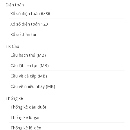
Điện toán
Xổ số điện toán 6×36
Xổ số điện toán 123
Xổ số thần tài
TK Cầu
Cầu bạch thủ (MB)
Cầu lật liên tục (MB)
Cầu về cả cặp (MB)
Cầu về nhiều nháy (MB)
Thống kê
Thống kê đầu đuôi
Thống kê lô gan
Thống kê lô xiên