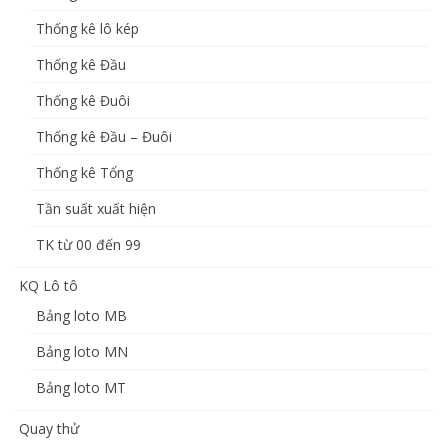
Thống kê lô kép
Thống kê Đầu
Thống kê Đuôi
Thống kê Đầu – Đuôi
Thống kê Tổng
Tần suất xuất hiện
TK từ 00 đến 99
KQ Lô tô
Bảng loto MB
Bảng loto MN
Bảng loto MT
Quay thử