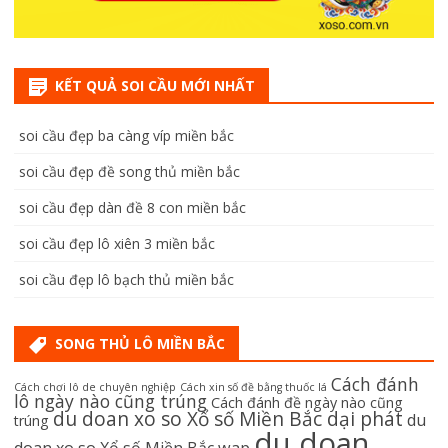
KẾT QUẢ SOI CẦU MỚI NHẤT
soi cầu đẹp ba càng víp miền bắc
soi cầu đẹp đề song thủ miền bắc
soi cầu đẹp dàn đề 8 con miền bắc
soi cầu đẹp lô xiên 3 miền bắc
soi cầu đẹp lô bạch thủ miền bắc
SONG THỦ LÔ MIỀN BẮC
Cách đánh
Cách chơi lô de chuyên nghiệp
Cách xin số đề bằng thuốc lá
lô ngày nào cũng trúng
Cách đánh đề ngày nào cũng
du doan xo so Xổ số Miền Bắc dại phát
du
trúng
du doan