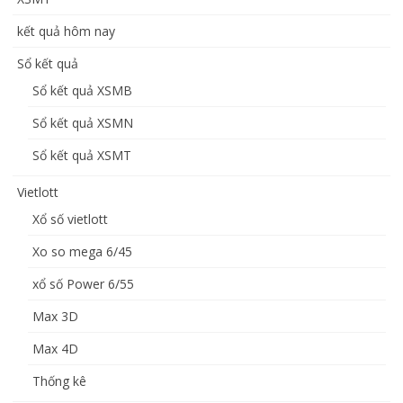
kết quả hôm nay
Sổ kết quả
Sổ kết quả XSMB
Sổ kết quả XSMN
Sổ kết quả XSMT
Vietlott
Xổ số vietlott
Xo so mega 6/45
xổ số Power 6/55
Max 3D
Max 4D
Thống kê