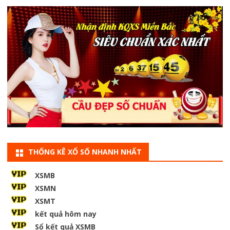
THỐNG KÊ XỔ SỐ NHANH NHẤT
XSMB
XSMN
XSMT
kết quả hôm nay
Sổ kết quả XSMB