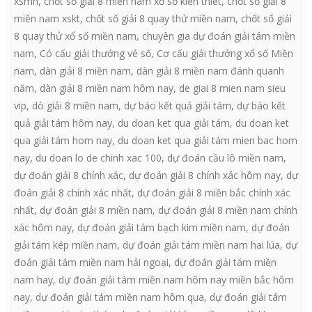
xsmn
,
chốt số giải 8 miền nam xổ số kiến thiết
,
chốt số giải 8
miền nam xskt
,
chốt số giải 8 quay thử miền nam
,
chốt số giải
8 quay thử xổ số miền nam
,
chuyên gia dự đoán giải tám miền
nam
,
Có cấu giải thưởng vé số
,
Cơ cấu giải thưởng xổ số Miền
nam
,
dàn giải 8 miền nam
,
dàn giải 8 miền nam đánh quanh
năm
,
dàn giải 8 miền nam hôm nay
,
de giai 8 mien nam sieu
vip
,
dò giải 8 miền nam
,
dự báo kết quả giải tám
,
dự báo kết
quả giải tám hôm nay
,
du doan ket qua giải tám
,
du doan ket
qua giải tám hom nay
,
du doan ket qua giải tám mien bac hom
nay
,
du doan lo de chinh xac 100
,
dự đoán cầu lô miền nam
,
dự đoán giải 8 chính xác
,
dự đoán giải 8 chính xác hôm nay
,
dự
đoán giải 8 chính xác nhất
,
dự đoán giải 8 miền bắc chính xác
nhất
,
dự đoán giải 8 miền nam
,
dự đoán giải 8 miền nam chính
xác hôm nay
,
dự đoán giải tám bạch kim miền nam
,
dự đoán
giải tám kép miền nam
,
dự đoán giải tám miền nam hai lúa
,
dự
đoán giải tám miền nam hải ngoại
,
dự đoán giải tám miền
nam hay
,
dự đoán giải tám miền nam hôm nay miền bắc hôm
nay
,
dự đoán giải tám miền nam hôm qua
,
dự đoán giải tám