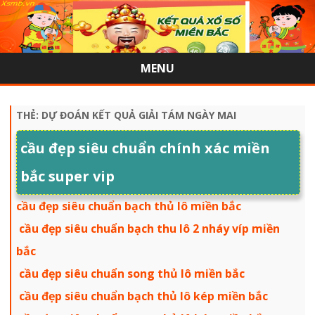
MENU
Skip
to
content
THẺ:
DỰ ĐOÁN KẾT QUẢ GIẢI TÁM NGÀY MAI
cầu đẹp siêu chuẩn chính xác miền
bắc super vip
cầu đẹp siêu chuẩn bạch thủ lô miền bắc
cầu đẹp siêu chuẩn bạch thu lô 2 nháy víp miền
bắc
cầu đẹp siêu chuẩn song thủ lô miền bắc
cầu đẹp siêu chuẩn bạch thủ lô kép miền bắc