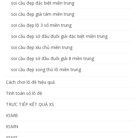
soi cầu đẹp đặc biệt miền trung
soi cầu đẹp giải tám miền trung
soi cầu đẹp lô 3 số miền trung
soi cầu đẹp sớ đầu đuôi giải đặc biệt miền trung
soi cầu đẹp xíu chủ miền trung
soi cầu đẹp sớ đầu đuôi giải 8 miền trung
soi cầu đẹp song thủ lô miền trung
Cách chơi lô đề hiệu quả
Tính toán số lô đề
TRỰC TIẾP KẾT QUẢ XS
XSMB
XSMN
XSMT