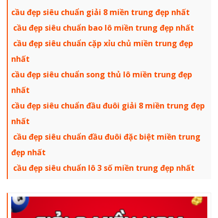
cầu đẹp siêu chuẩn giải 8 miền trung đẹp nhất
cầu đẹp siêu chuẩn bao lô miền trung đẹp nhất
cầu đẹp siêu chuẩn cặp xỉu chủ miền trung đẹp
nhất
cầu đẹp siêu chuẩn song thủ lô miền trung đẹp
nhất
cầu đẹp siêu chuẩn đầu đuôi giải 8 miền trung đẹp
nhất
cầu đẹp siêu chuẩn đầu đuôi đặc biệt miền trung
đẹp nhất
cầu đẹp siêu chuẩn lô 3 số miền trung đẹp nhất