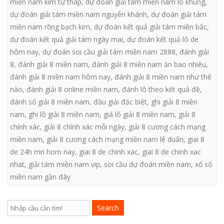
miền nam kim tự tháp
,
dự đoán giải tám miền nam lô khung
,
dự đoán giải tám miền nam nguyễn khánh
,
dự đoán giải tám
miền nam rồng bạch kim
,
dự đoán kết quả giải tám miền bắc
,
dự đoán kết quả giải tám ngày mai
,
dự đoán kết quả lô de
hôm nay
,
dự đoán soi cầu giải tám miền nam 2888
,
đánh giải
8
,
đánh giải 8 miền nam
,
đánh giải 8 miền nam ăn bao nhiêu
,
đánh giải 8 miền nam hôm nay
,
đánh giải 8 miền nam như thế
nào
,
đánh giải 8 online miền nam
,
đánh lô theo kết quả đề
,
đánh số giải 8 miền nam
,
đầu giải đặc biệt
,
ghi giải 8 miền
nam
,
ghi lô giải 8 miền nam
,
giá lô giải 8 miền nam
,
giải 8
chính xác
,
giải 8 chính xác mỗi ngày
,
giải 8 cương cách mạng
miền nam
,
giải 8 cương cách mạng miền nam lê duẩn
,
giai 8
de 24h mn hom nay
,
giai 8 de chinh xac
,
giai 8 de chinh xac
nhat
,
giải tám miền nam vip
,
soi cầu dự đoán miền nam
,
xổ số
miền nam gần đây
Search