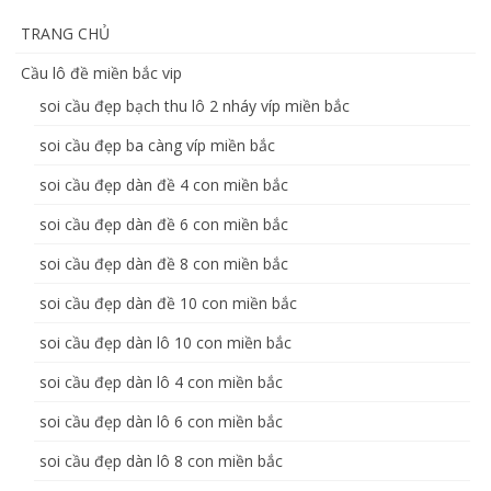
TRANG CHỦ
Cầu lô đề miền bắc vip
soi cầu đẹp bạch thu lô 2 nháy víp miền bắc
soi cầu đẹp ba càng víp miền bắc
soi cầu đẹp dàn đề 4 con miền bắc
soi cầu đẹp dàn đề 6 con miền bắc
soi cầu đẹp dàn đề 8 con miền bắc
soi cầu đẹp dàn đề 10 con miền bắc
soi cầu đẹp dàn lô 10 con miền bắc
soi cầu đẹp dàn lô 4 con miền bắc
soi cầu đẹp dàn lô 6 con miền bắc
soi cầu đẹp dàn lô 8 con miền bắc