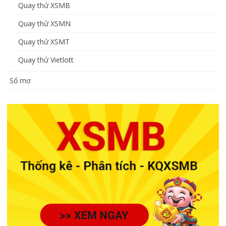
Quay thử XSMB
Quay thử XSMN
Quay thử XSMT
Quay thử Vietlott
Sổ mơ