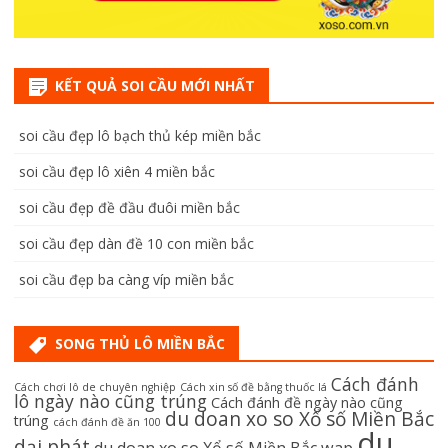
KẾT QUẢ SOI CẦU MỚI NHẤT
soi cầu đẹp lô bạch thủ kép miền bắc
soi cầu đẹp lô xiên 4 miền bắc
soi cầu đẹp đề đầu đuôi miền bắc
soi cầu đẹp dàn đề 10 con miền bắc
soi cầu đẹp ba càng víp miền bắc
SONG THỦ LÔ MIỀN BẮC
Cách đánh
Cách chơi lô de chuyên nghiệp
Cách xin số đề bằng thuốc lá
lô ngày nào cũng trúng
Cách đánh đề ngày nào cũng
du doan xo so Xổ số Miền Bắc
trúng
cách đánh đề ăn 100
du
dại phát