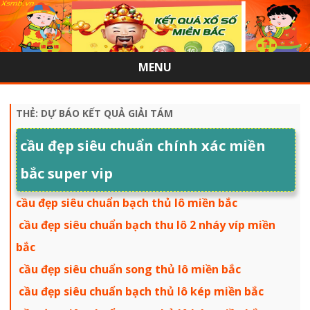
MENU
Skip
to
content
THẺ:
DỰ BÁO KẾT QUẢ GIẢI TÁM
cầu đẹp siêu chuẩn chính xác miền
bắc super vip
cầu đẹp siêu chuẩn bạch thủ lô miền bắc
cầu đẹp siêu chuẩn bạch thu lô 2 nháy víp miền
bắc
cầu đẹp siêu chuẩn song thủ lô miền bắc
cầu đẹp siêu chuẩn bạch thủ lô kép miền bắc