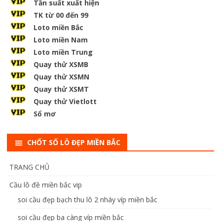
Tần suất xuất hiện
TK từ 00 đến 99
Loto miền Bắc
Loto miền Nam
Loto miền Trung
Quay thử XSMB
Quay thử XSMN
Quay thử XSMT
Quay thử Vietlott
Sổ mơ
CHỐT SỐ LÔ ĐẸP MIỀN BẮC
TRANG CHỦ
Cầu lô đề miền bắc vip
soi cầu đẹp bạch thu lô 2 nháy víp miền bắc
soi cầu đẹp ba càng víp miền bắc