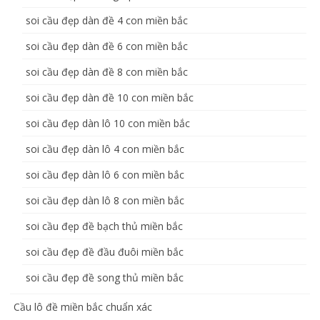
soi cầu đẹp dàn đề 4 con miền bắc
soi cầu đẹp dàn đề 6 con miền bắc
soi cầu đẹp dàn đề 8 con miền bắc
soi cầu đẹp dàn đề 10 con miền bắc
soi cầu đẹp dàn lô 10 con miền bắc
soi cầu đẹp dàn lô 4 con miền bắc
soi cầu đẹp dàn lô 6 con miền bắc
soi cầu đẹp dàn lô 8 con miền bắc
soi cầu đẹp đề bạch thủ miền bắc
soi cầu đẹp đề đầu đuôi miền bắc
soi cầu đẹp đề song thủ miền bắc
Cầu lô đề miền bắc chuẩn xác