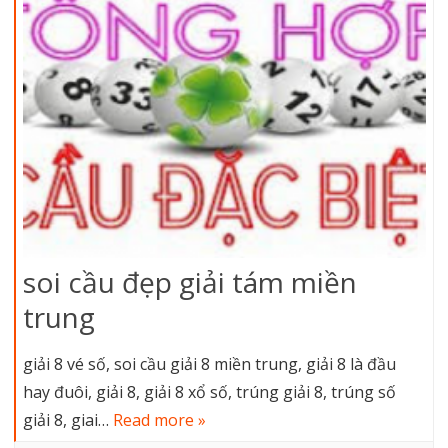
soi cầu đẹp giải tám miền
trung
giải 8 vé số, soi cầu giải 8 miền trung, giải 8 là đầu
hay đuôi, giải 8, giải 8 xổ số, trúng giải 8, trúng số
giải 8, giai…
Read more »