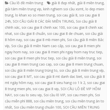
Cầu lô đề miền trung
giải 8 đẹp nhất
,
giải 8 miền trung
,
giải tám miền trung vip
,
kinh nghiem soi cầu xsmt
,
lo dep mien
trung
,
lo khan xo so mien trung
,
soi cau giải 8
,
soi cau giai 8
24h
,
SOI CẦU GIẢI 8 CÁC ĐÀI MIỀN TRUNG
,
Soi cầu giải 8
chính xác
,
soi cau giai 8 chinh xac 100
,
soi cau giai 8 chinh xac
nhat
,
soi cầu giai 8 chuẩn
,
soi cau giai 8 de chuan
,
soi cầu giải
8 hôm nay
,
soi cau giai 8 mb mien phi
,
Soi cầu giải 8 miền Bắc
víp
,
Soi cầu giải 8 miền Nam cao cấp
,
soi cau giai 8 mien phi
ngay hom nay
,
soi cau giai 8 mien phi ngay hom nay truc tiep
,
soi cau giai 8 mien phi truc tiep
,
soi cầu giải 8 miền trung
,
soi
cau giai 8 mien trung cao cap
,
soi cau giai 8 mien trung chuan
,
soi cầu giải 8 miền trung trúng to
,
soi cầu giải 8 miền trung víp
,
soi cau giai 8 MT
,
soi cau giải 8 mt danh dac biet
,
soi cầu giải 8
mt ngày hôm nay
,
soi cau giai 8 sieu hang co 1 k 2
,
soi cau giai
8 trung mien phi
,
soi cau giai 8 vip
,
SOI CẦU LÔ ĐỀ VIP HÔM
NAY
,
soi cau lo sieu vip
,
Soi cầu lô VIP
,
soi cau mien phi
,
Soi
cầu miễn phí 888
,
soi cầu miền trung
,
soi cầu miền trung ăn to
nhất
,
Soi cầu miền trung chuẩn 100
,
SOI CẦU MIỀN TRUNG