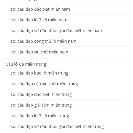
soi cầu đẹp đặc biệt miền nam
soi cầu đẹp lô 3 số miền nam
soi cầu đẹp sớ đầu đuôi giải đặc biệt miền nam
soi cầu đẹp song thủ lô miền nam
soi cầu đẹp xíu chủ miền nam
Cầu lô đề miền trung
soi cầu đẹp bao lô miền trung
soi cầu đẹp cặp xíu chủ miền trung
soi cầu đẹp đặc biệt miền trung
soi cầu đẹp giải tám miền trung
soi cầu đẹp lô 3 số miền trung
soi cầu đẹp sớ đầu đuôi giải đặc biệt miền trung