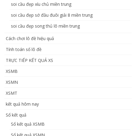
soi cầu đẹp xíu chủ miền trung
soi cầu đẹp sớ đầu đuôi giải 8 miền trung
soi cầu đẹp song thủ lô miền trung
Cách chơi lô đề hiệu quả
Tính toán số lô đề
TRỰC TIẾP KẾT QUẢ XS
XSMB
XSMN
XSMT
kết quả hôm nay
Sổ kết quả
Sổ kết quả XSMB
Sổ kết quả XSMN