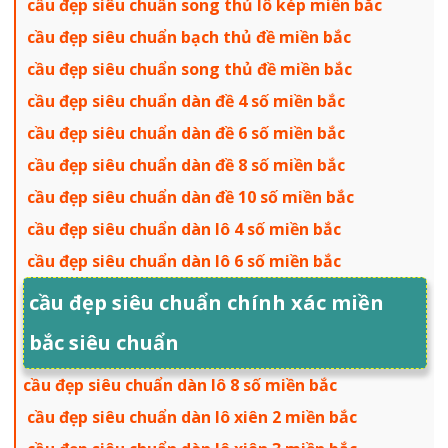
cầu đẹp siêu chuẩn song thủ lô kép miền bắc
cầu đẹp siêu chuẩn bạch thủ đề miền bắc
cầu đẹp siêu chuẩn song thủ đề miền bắc
cầu đẹp siêu chuẩn dàn đề 4 số miền bắc
cầu đẹp siêu chuẩn dàn đề 6 số miền bắc
cầu đẹp siêu chuẩn dàn đề 8 số miền bắc
cầu đẹp siêu chuẩn dàn đề 10 số miền bắc
cầu đẹp siêu chuẩn dàn lô 4 số miền bắc
cầu đẹp siêu chuẩn dàn lô 6 số miền bắc
cầu đẹp siêu chuẩn chính xác miền
bắc siêu chuẩn
cầu đẹp siêu chuẩn dàn lô 8 số miền bắc
cầu đẹp siêu chuẩn dàn lô xiên 2 miền bắc