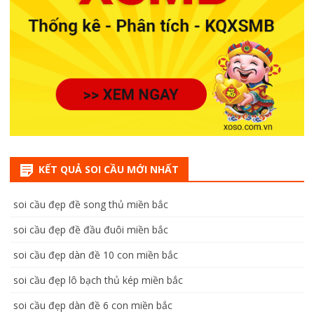
KẾT QUẢ SOI CẦU MỚI NHẤT
soi cầu đẹp đề song thủ miền bắc
soi cầu đẹp đề đầu đuôi miền bắc
soi cầu đẹp dàn đề 10 con miền bắc
soi cầu đẹp lô bạch thủ kép miền bắc
soi cầu đẹp dàn đề 6 con miền bắc