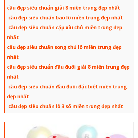
cầu đẹp siêu chuẩn giải 8 miền trung đẹp nhất
cầu đẹp siêu chuẩn bao lô miền trung đẹp nhất
cầu đẹp siêu chuẩn cặp xỉu chủ miền trung đẹp
nhất
cầu đẹp siêu chuẩn song thủ lô miền trung đẹp
nhất
cầu đẹp siêu chuẩn đầu đuôi giải 8 miền trung đẹp
nhất
cầu đẹp siêu chuẩn đầu đuôi đặc biệt miền trung
đẹp nhất
cầu đẹp siêu chuẩn lô 3 số miền trung đẹp nhất