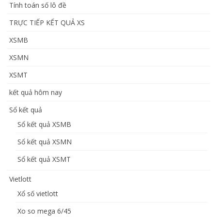
Tính toán số lô đề
TRỰC TIẾP KẾT QUẢ XS
XSMB
XSMN
XSMT
kết quả hôm nay
Sổ kết quả
Sổ kết quả XSMB
Sổ kết quả XSMN
Sổ kết quả XSMT
Vietlott
Xổ số vietlott
Xo so mega 6/45