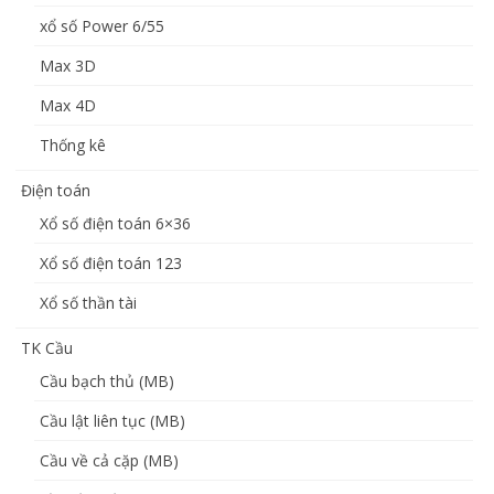
xổ số Power 6/55
Max 3D
Max 4D
Thống kê
Điện toán
Xổ số điện toán 6×36
Xổ số điện toán 123
Xổ số thần tài
TK Cầu
Cầu bạch thủ (MB)
Cầu lật liên tục (MB)
Cầu về cả cặp (MB)