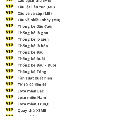
Cầu bạch thủ (MB)
Cầu lật liên tục (MB)
Cầu về cả cặp (MB)
Cầu về nhiều nháy (MB)
Thống kê đầu đuôi
Thống kê lô gan
Thống kê lô xiên
Thống kê lô kép
Thống kê Đầu
Thống kê Đuôi
Thống kê Đầu – Đuôi
Thống kê Tổng
Tần suất xuất hiện
TK từ 00 đến 99
Loto miền Bắc
Loto miền Nam
Loto miền Trung
Quay thử XSMB