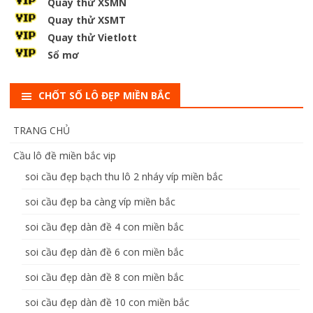
Quay thử XSMN
Quay thử XSMT
Quay thử Vietlott
Sổ mơ
CHỐT SỐ LÔ ĐẸP MIỀN BẮC
TRANG CHỦ
Cầu lô đề miền bắc vip
soi cầu đẹp bạch thu lô 2 nháy víp miền bắc
soi cầu đẹp ba càng víp miền bắc
soi cầu đẹp dàn đề 4 con miền bắc
soi cầu đẹp dàn đề 6 con miền bắc
soi cầu đẹp dàn đề 8 con miền bắc
soi cầu đẹp dàn đề 10 con miền bắc