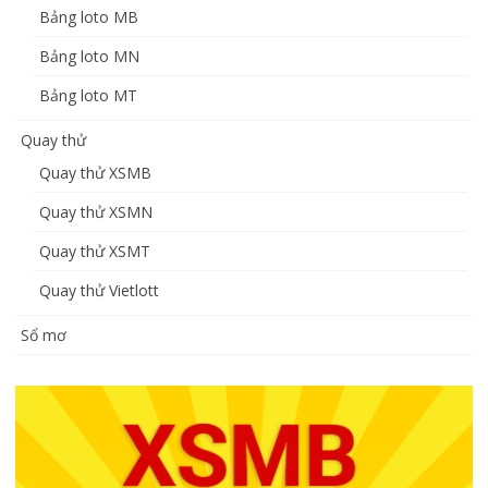
Bảng loto MB
Bảng loto MN
Bảng loto MT
Quay thử
Quay thử XSMB
Quay thử XSMN
Quay thử XSMT
Quay thử Vietlott
Sổ mơ