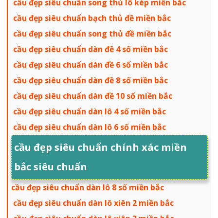
cầu đẹp siêu chuẩn song thủ lô kép miền bắc
cầu đẹp siêu chuẩn bạch thủ đề miền bắc
cầu đẹp siêu chuẩn song thủ đề miền bắc
cầu đẹp siêu chuẩn dàn đề 4 số miền bắc
cầu đẹp siêu chuẩn dàn đề 6 số miền bắc
cầu đẹp siêu chuẩn dàn đề 8 số miền bắc
cầu đẹp siêu chuẩn dàn đề 10 số miền bắc
cầu đẹp siêu chuẩn dàn lô 4 số miền bắc
cầu đẹp siêu chuẩn dàn lô 6 số miền bắc
cầu đẹp siêu chuẩn chính xác miền
bắc siêu chuẩn
cầu đẹp siêu chuẩn dàn lô 8 số miền bắc
cầu đẹp siêu chuẩn dàn lô xiên 2 miền bắc