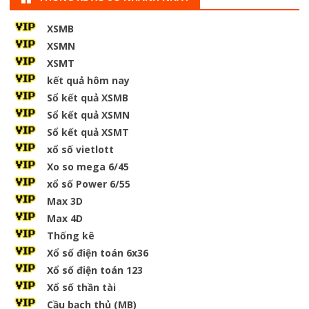
XSMB
XSMN
XSMT
kết quả hôm nay
Sổ kết quả XSMB
Sổ kết quả XSMN
Sổ kết quả XSMT
xổ số vietlott
Xo so mega 6/45
xổ số Power 6/55
Max 3D
Max 4D
Thống kê
Xổ số điện toán 6x36
Xổ số điện toán 123
Xổ số thần tài
Cầu bạch thủ (MB)