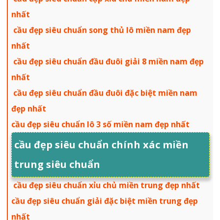
nhất
cầu đẹp siêu chuẩn song thủ lô miền nam đẹp
nhất
cầu đẹp siêu chuẩn đầu đuôi giải 8 miền nam đẹp
nhất
cầu đẹp siêu chuẩn đầu đuôi đặc biệt miền nam
đẹp nhất
cầu đẹp siêu chuẩn lô 3 số miền nam đẹp nhất
cầu đẹp siêu chuẩn chính xác miền
trung siêu chuẩn
cầu đẹp siêu chuẩn xỉu chủ miền trung đẹp nhất
cầu đẹp siêu chuẩn giải đặc biệt miền trung đẹp
nhất