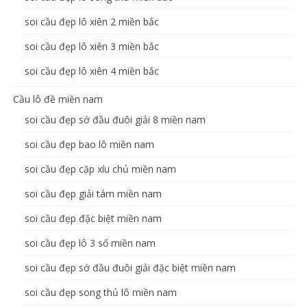
soi cầu đẹp lô xiên 2 miền bắc
soi cầu đẹp lô xiên 3 miền bắc
soi cầu đẹp lô xiên 4 miền bắc
Cầu lô đề miền nam
soi cầu đẹp sớ đầu đuôi giải 8 miền nam
soi cầu đẹp bao lô miền nam
soi cầu đẹp cặp xíu chủ miền nam
soi cầu đẹp giải tám miền nam
soi cầu đẹp đặc biệt miền nam
soi cầu đẹp lô 3 số miền nam
soi cầu đẹp sớ đầu đuôi giải đặc biệt miền nam
soi cầu đẹp song thủ lô miền nam