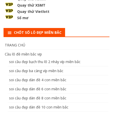
Quay thử XSMT
Quay thử Vietlott
Sổ mơ
CHỐT SỐ LÔ ĐẸP MIỀN BẮC
TRANG CHỦ
Cầu lô đề miền bắc vip
soi cầu đẹp bạch thu lô 2 nháy víp miền bắc
soi cầu đẹp ba càng víp miền bắc
soi cầu đẹp dàn đề 4 con miền bắc
soi cầu đẹp dàn đề 6 con miền bắc
soi cầu đẹp dàn đề 8 con miền bắc
soi cầu đẹp dàn đề 10 con miền bắc