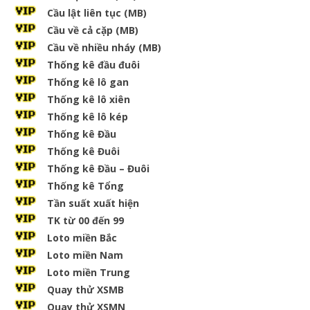
Cầu lật liên tục (MB)
Cầu về cả cặp (MB)
Cầu về nhiều nháy (MB)
Thống kê đầu đuôi
Thống kê lô gan
Thống kê lô xiên
Thống kê lô kép
Thống kê Đầu
Thống kê Đuôi
Thống kê Đầu – Đuôi
Thống kê Tổng
Tần suất xuất hiện
TK từ 00 đến 99
Loto miền Bắc
Loto miền Nam
Loto miền Trung
Quay thử XSMB
Quay thử XSMN