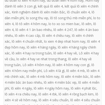
du doan lo xien 4 hom nay
,
du doan xien 4 hom nay
,
Hôm nay
đánh lô xiên 3 con gì
,
kết quả lô xiên 4
,
kết quả lô xiên 4 chính
xác
,
Kinh nghiệm đánh lô xiên miền Bắc
,
lô chuẩn xiên 4
,
lô
dàn miễn phí
,
lo song thu vip
,
lô tô song thủ mb miễn phí
,
lo to
xiên 4
,
lô tô xiên 4 hôm nay
,
lo to xo so mien bac
,
lô xiên
,
lô
xiên 4
,
lô xiên 4 1 ăn bao nhiêu
,
lô xiên 4 247
,
lô xiên 4 ăn bao
nhiêu
,
lô xiên 4 cao cấp
,
lô xiên 4 chiều nay
,
lô xiên 4 chính
xác
,
lô xiên 4 chuẩn nhất
,
lo xien 4 dep nhat hom nay
,
lô xiên 4
đẹp hôm nay
,
lô xiên 4 hàng ngày
,
lô xiên 4 hàng ngày chính
xác
,
lô xiên 4 hay ra trong tuần
,
lô xiên 4 hay về
,
Lô xiên 4 hay
về cầu
,
lo xiên 4 hay ve nhat trong thang
,
lô xiên 4 hay về
trong tuần
,
Lô xiên 4 hôm nay
,
lô xiên 4 hôm nay con gì
,
lô
xiên 4 hôm nay miễn phí
,
Lô xiên 4 là gì
,
lô xiên 4 mb
,
lô xiên 4
mb chính xác
,
lô xiên 4 mb hôm nay
,
lô xiên 4 miền bắc
,
lô xiên
4 miền bắc ăn bao nhiêu
,
lô xiên 4 miền bắc vip
,
lô xiên 4 miễn
phí
,
lô xiên 4 ngày
,
lô xiên 4 ngày hôm nay
,
lô xiên 4 phát lộc
,
lô xiên 4 ra chiều nay
,
lô xiên 4 rbk
,
lô xiên 4 rồng bạch kim
,
lô
xiên 4 sẽ về hôm nay
,
lô xiên 4 siêu chuẩn
,
lô xiên 4 siêu chuẩn