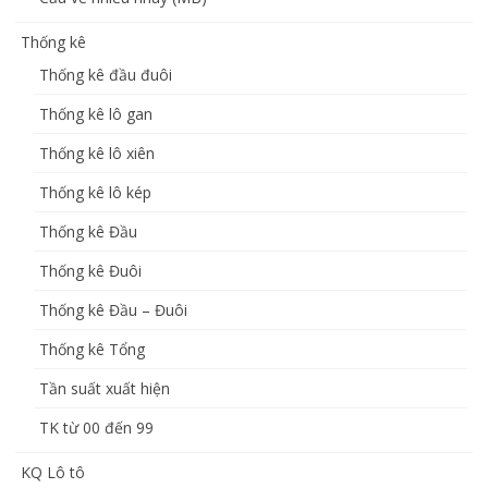
Thống kê
Thống kê đầu đuôi
Thống kê lô gan
Thống kê lô xiên
Thống kê lô kép
Thống kê Đầu
Thống kê Đuôi
Thống kê Đầu – Đuôi
Thống kê Tổng
Tần suất xuất hiện
TK từ 00 đến 99
KQ Lô tô