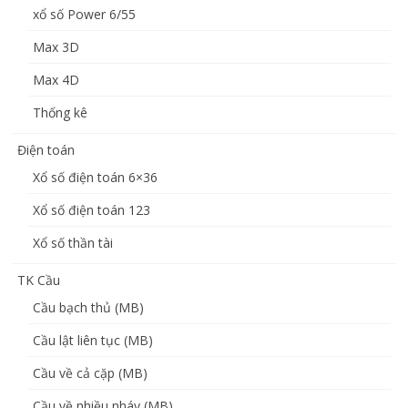
xổ số Power 6/55
Max 3D
Max 4D
Thống kê
Điện toán
Xổ số điện toán 6×36
Xổ số điện toán 123
Xổ số thần tài
TK Cầu
Cầu bạch thủ (MB)
Cầu lật liên tục (MB)
Cầu về cả cặp (MB)
Cầu về nhiều nháy (MB)