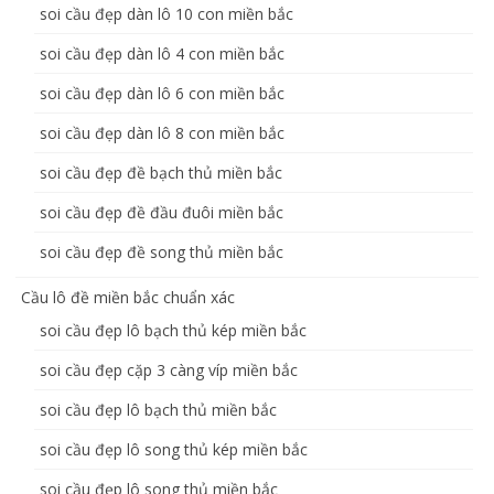
soi cầu đẹp dàn lô 10 con miền bắc
soi cầu đẹp dàn lô 4 con miền bắc
soi cầu đẹp dàn lô 6 con miền bắc
soi cầu đẹp dàn lô 8 con miền bắc
soi cầu đẹp đề bạch thủ miền bắc
soi cầu đẹp đề đầu đuôi miền bắc
soi cầu đẹp đề song thủ miền bắc
Cầu lô đề miền bắc chuẩn xác
soi cầu đẹp lô bạch thủ kép miền bắc
soi cầu đẹp cặp 3 càng víp miền bắc
soi cầu đẹp lô bạch thủ miền bắc
soi cầu đẹp lô song thủ kép miền bắc
soi cầu đẹp lô song thủ miền bắc