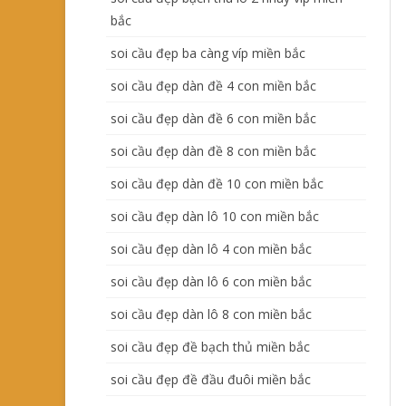
bắc
soi cầu đẹp ba càng víp miền bắc
soi cầu đẹp dàn đề 4 con miền bắc
soi cầu đẹp dàn đề 6 con miền bắc
soi cầu đẹp dàn đề 8 con miền bắc
soi cầu đẹp dàn đề 10 con miền bắc
soi cầu đẹp dàn lô 10 con miền bắc
soi cầu đẹp dàn lô 4 con miền bắc
soi cầu đẹp dàn lô 6 con miền bắc
soi cầu đẹp dàn lô 8 con miền bắc
soi cầu đẹp đề bạch thủ miền bắc
soi cầu đẹp đề đầu đuôi miền bắc