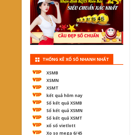
SOI CẦU ĐẸP DÀN ĐỀ 6 CON
MAX 3D
MIỀN BẮC
MAX 4D
SOI CẦU ĐẸP DÀN ĐỀ 8 CON
MIỀN BẮC
THỐNG KÊ
SOI CẦU ĐẸP DÀN ĐỀ 10 CO
MIỀN BẮC
THỐNG KÊ XỔ SỐ NHANH NHẤT
SOI CẦU ĐẸP DÀN LÔ 10 C
MIỀN BẮC
XSMB
SOI CẦU ĐẸP DÀN LÔ 4 CO
XSMN
MIỀN BẮC
XSMT
kết quả hôm nay
SOI CẦU ĐẸP DÀN LÔ 6 CO
Sổ kết quả XSMB
MIỀN BẮC
Sổ kết quả XSMN
Sổ kết quả XSMT
SOI CẦU ĐẸP DÀN LÔ 8 CO
xổ số vietlott
MIỀN BẮC
Xo so mega 6/45