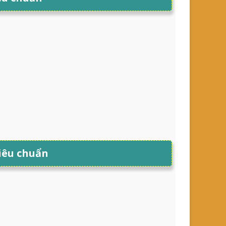
iêu chuẩn