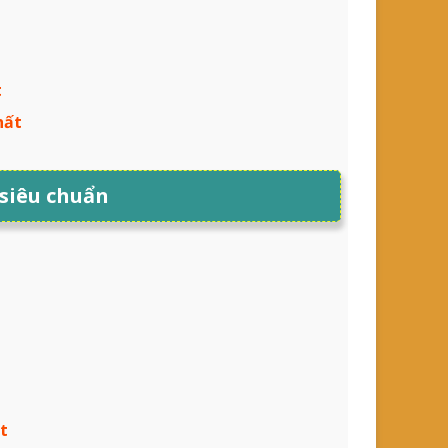
t
hất
 siêu chuẩn
t