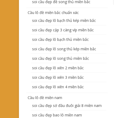
soi cầu đẹp đề song thủ miền bắc
Cầu lô đề miền bắc chuẩn xác
soi cầu đẹp lô bạch thủ kép miền bắc
soi cầu đẹp cặp 3 càng víp miền bắc
soi cầu đẹp lô bạch thủ miền bắc
soi cầu đẹp lô song thủ kép miền bắc
soi cầu đẹp lô song thủ miền bắc
soi cầu đẹp lô xiên 2 miền bắc
soi cầu đẹp lô xiên 3 miền bắc
soi cầu đẹp lô xiên 4 miền bắc
Cầu lô đề miền nam
soi cầu đẹp sớ đầu đuôi giải 8 miền nam
soi cầu đẹp bao lô miền nam