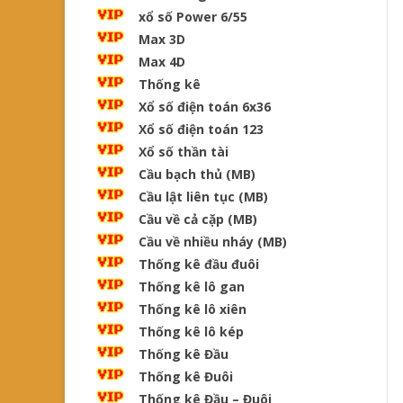
SOI CẦU ĐẸP ĐỀ BẠCH THỦ
xổ số Power 6/55
MIỀN BẮC
Max 3D
Max 4D
SOI CẦU ĐẸP ĐỀ ĐẦU ĐUÔI
Thống kê
MIỀN BẮC
Xổ số điện toán 6x36
SOI CẦU ĐẸP ĐỀ SONG THỦ
Xổ số điện toán 123
MIỀN BẮC
Xổ số thần tài
Cầu bạch thủ (MB)
Cầu lật liên tục (MB)
Cầu về cả cặp (MB)
Cầu về nhiều nháy (MB)
Thống kê đầu đuôi
Thống kê lô gan
Thống kê lô xiên
Thống kê lô kép
Thống kê Đầu
Thống kê Đuôi
Thống kê Đầu – Đuôi