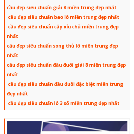
cầu đẹp siêu chuẩn giải 8 miền trung đẹp nhất
cầu đẹp siêu chuẩn bao lô miền trung đẹp nhất
cầu đẹp siêu chuẩn cặp xỉu chủ miền trung đẹp
nhất
cầu đẹp siêu chuẩn song thủ lô miền trung đẹp
nhất
cầu đẹp siêu chuẩn đầu đuôi giải 8 miền trung đẹp
nhất
cầu đẹp siêu chuẩn đầu đuôi đặc biệt miền trung
đẹp nhất
cầu đẹp siêu chuẩn lô 3 số miền trung đẹp nhất