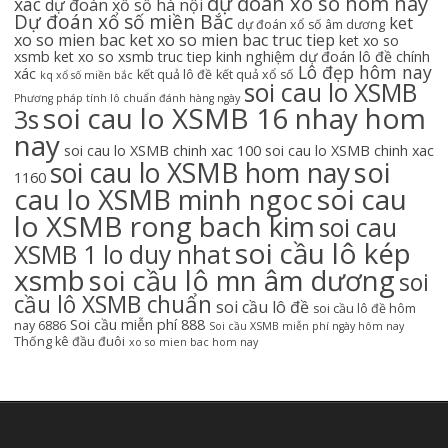
dự đoán xổ số hôm nay
xác
dự đoán xổ số hà nội
Dự đoán xổ số miền Bắc
ket
dự đoán xổ số âm dương
xo so mien bac
ket xo so mien bac truc tiep
ket xo so
xsmb
ket xo so xsmb truc tiep
kinh nghiệm dự đoán lô đề chính
Lô đẹp hôm nay
xác
kết quả lô đề
kết quả xổ số
kq xổ số miền bắc
soi cau lo XSMB
Phương pháp tính lô chuẩn đánh hàng ngày
soi cau lo XSMB 16 nhay hom
3s
nay
soi cau lo XSMB chinh xac 100
soi cau lo XSMB chinh xac
soi
soi cau lo XSMB hom nay
1160
soi cau
cau lo XSMB minh ngoc
lo XSMB rong bach kim
soi cau
soi cầu lô kép
XSMB 1 lo duy nhat
xsmb
soi cầu lô mn âm dương
soi
cầu lô XSMB chuẩn
soi cầu lô đề
soi cầu lô đề hôm
Soi cầu miễn phí 888
nay 6886
Soi cầu XSMB miễn phí ngày hôm nay
Thống kê đầu đuôi
xo so mien bac hom nay