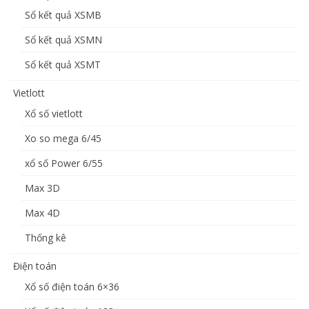
Sổ kết quả XSMB
Sổ kết quả XSMN
Sổ kết quả XSMT
Vietlott
Xổ số vietlott
Xo so mega 6/45
xổ số Power 6/55
Max 3D
Max 4D
Thống kê
Điện toán
Xổ số điện toán 6×36