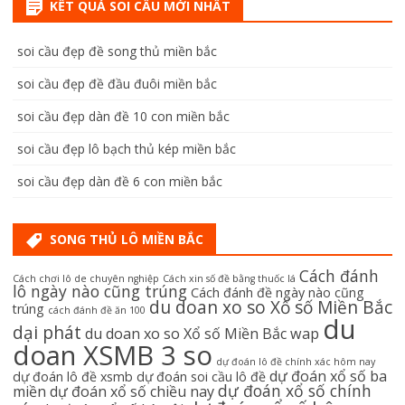
KẾT QUẢ SOI CẦU MỚI NHẤT
soi cầu đẹp đề song thủ miền bắc
soi cầu đẹp đề đầu đuôi miền bắc
soi cầu đẹp dàn đề 10 con miền bắc
soi cầu đẹp lô bạch thủ kép miền bắc
soi cầu đẹp dàn đề 6 con miền bắc
SONG THỦ LÔ MIỀN BẮC
Cách đánh
Cách chơi lô de chuyên nghiệp
Cách xin số đề bằng thuốc lá
lô ngày nào cũng trúng
Cách đánh đề ngày nào cũng
du doan xo so Xổ số Miền Bắc
trúng
cách đánh đề ăn 100
du
dại phát
du doan xo so Xổ số Miền Bắc wap
doan XSMB 3 so
dự đoán lô đề chính xác hôm nay
dự đoán xổ số ba
dự đoán lô đề xsmb
dự đoán soi cầu lô đề
dự đoán xổ số chính
miền
dự đoán xổ số chiều nay