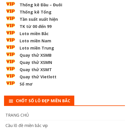
Thống kê Đầu – Đuôi
Thống kê Tổng
Tần suất xuất hiện
TK từ 00 đến 99
Loto miền Bắc
Loto miền Nam
Loto miền Trung
Quay thử XSMB
Quay thử XSMN
Quay thử XSMT
Quay thử Vietlott
Sổ mơ
CHỐT SỐ LÔ ĐẸP MIỀN BẮC
TRANG CHỦ
Cầu lô đề miền bắc vip