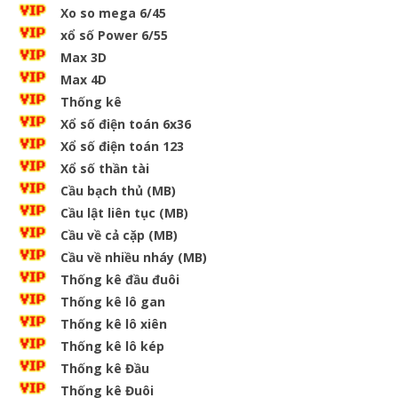
Xo so mega 6/45
xổ số Power 6/55
Max 3D
Max 4D
Thống kê
Xổ số điện toán 6x36
Xổ số điện toán 123
Xổ số thần tài
Cầu bạch thủ (MB)
Cầu lật liên tục (MB)
Cầu về cả cặp (MB)
Cầu về nhiều nháy (MB)
Thống kê đầu đuôi
Thống kê lô gan
Thống kê lô xiên
Thống kê lô kép
Thống kê Đầu
Thống kê Đuôi