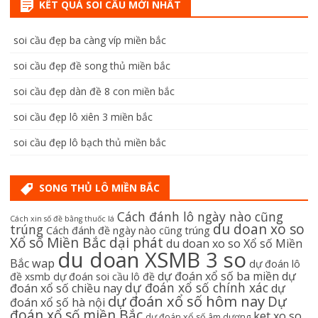
KẾT QUẢ SOI CẦU MỚI NHẤT
soi cầu đẹp ba càng víp miền bắc
soi cầu đẹp đề song thủ miền bắc
soi cầu đẹp dàn đề 8 con miền bắc
soi cầu đẹp lô xiên 3 miền bắc
soi cầu đẹp lô bạch thủ miền bắc
SONG THỦ LÔ MIỀN BẮC
Cách đánh lô ngày nào cũng
Cách xin số đề bằng thuốc lá
du doan xo so
trúng
Cách đánh đề ngày nào cũng trúng
Xổ số Miền Bắc dại phát
du doan xo so Xổ số Miền
du doan XSMB 3 so
Bắc wap
dự đoán lô
dự đoán xổ số ba miền
dự
đề xsmb
dự đoán soi cầu lô đề
dự đoán xổ số chính xác
đoán xổ số chiều nay
dự
dự đoán xổ số hôm nay
Dự
đoán xổ số hà nội
đoán xổ số miền Bắc
ket xo so
dự đoán xổ số âm dương