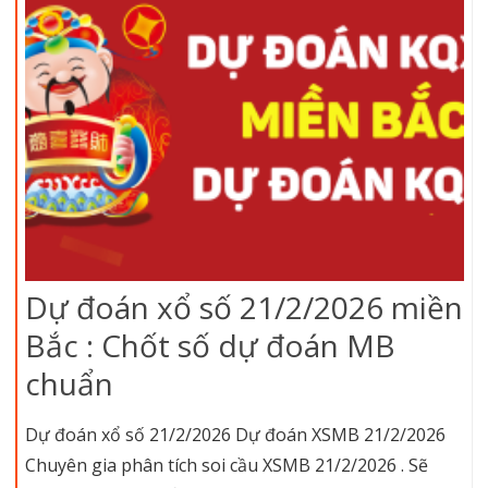
Dự đoán xổ số 21/2/2026 miền
Bắc : Chốt số dự đoán MB
chuẩn
Dự đoán xổ số 21/2/2026 Dự đoán XSMB 21/2/2026
Chuyên gia phân tích soi cầu XSMB 21/2/2026 . Sẽ