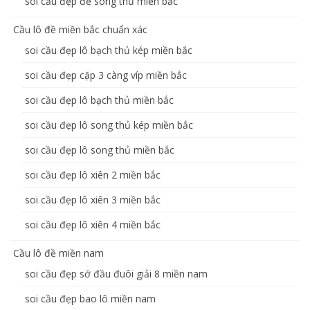
soi cầu đẹp đề song thủ miền bắc
Cầu lô đề miền bắc chuẩn xác
soi cầu đẹp lô bạch thủ kép miền bắc
soi cầu đẹp cặp 3 càng víp miền bắc
soi cầu đẹp lô bạch thủ miền bắc
soi cầu đẹp lô song thủ kép miền bắc
soi cầu đẹp lô song thủ miền bắc
soi cầu đẹp lô xiên 2 miền bắc
soi cầu đẹp lô xiên 3 miền bắc
soi cầu đẹp lô xiên 4 miền bắc
Cầu lô đề miền nam
soi cầu đẹp sớ đầu đuôi giải 8 miền nam
soi cầu đẹp bao lô miền nam