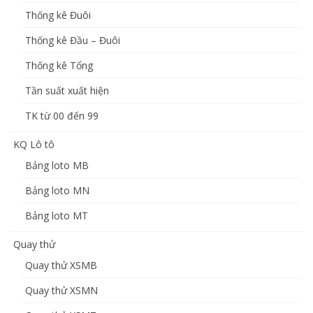
Thống kê Đuôi
Thống kê Đầu – Đuôi
Thống kê Tổng
Tần suất xuất hiện
TK từ 00 đến 99
KQ Lô tô
Bảng loto MB
Bảng loto MN
Bảng loto MT
Quay thử
Quay thử XSMB
Quay thử XSMN