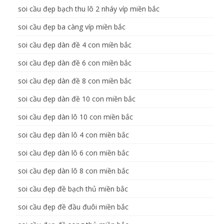
soi cầu đẹp bạch thu lô 2 nháy víp miền bắc
soi cầu đẹp ba càng víp miền bắc
soi cầu đẹp dàn đề 4 con miền bắc
soi cầu đẹp dàn đề 6 con miền bắc
soi cầu đẹp dàn đề 8 con miền bắc
soi cầu đẹp dàn đề 10 con miền bắc
soi cầu đẹp dàn lô 10 con miền bắc
soi cầu đẹp dàn lô 4 con miền bắc
soi cầu đẹp dàn lô 6 con miền bắc
soi cầu đẹp dàn lô 8 con miền bắc
soi cầu đẹp đề bạch thủ miền bắc
soi cầu đẹp đề đầu đuôi miền bắc