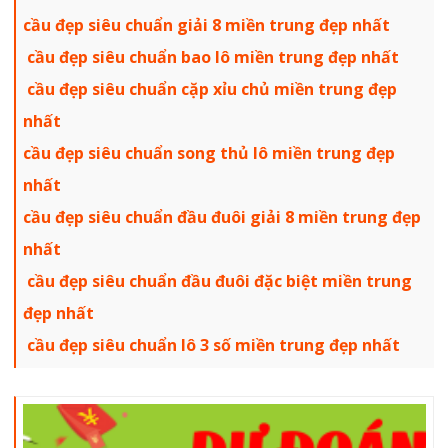
cầu đẹp siêu chuẩn giải 8 miền trung đẹp nhất
cầu đẹp siêu chuẩn bao lô miền trung đẹp nhất
cầu đẹp siêu chuẩn cặp xỉu chủ miền trung đẹp
nhất
cầu đẹp siêu chuẩn song thủ lô miền trung đẹp
nhất
cầu đẹp siêu chuẩn đầu đuôi giải 8 miền trung đẹp
nhất
cầu đẹp siêu chuẩn đầu đuôi đặc biệt miền trung
đẹp nhất
cầu đẹp siêu chuẩn lô 3 số miền trung đẹp nhất