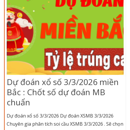
Dự đoán xổ số 3/3/2026 miền
Bắc : Chốt số dự đoán MB
chuẩn
Dự đoán xổ số 3/3/2026 Dự đoán XSMB 3/3/2026
Chuyên gia phân tích soi cầu XSMB 3/3/2026 . Sẽ chọn