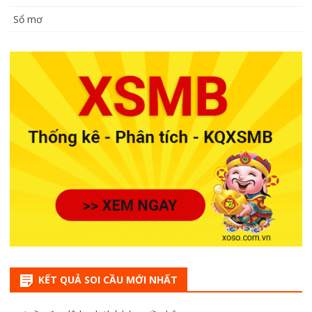
Sổ mơ
KẾT QUẢ SOI CẦU MỚI NHẤT