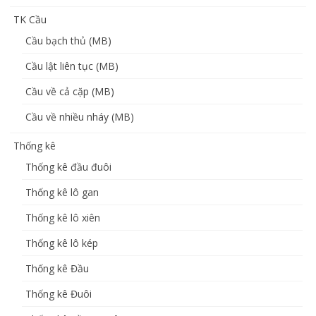
TK Cầu
Cầu bạch thủ (MB)
Cầu lật liên tục (MB)
Cầu về cả cặp (MB)
Cầu về nhiều nháy (MB)
Thống kê
Thống kê đầu đuôi
Thống kê lô gan
Thống kê lô xiên
Thống kê lô kép
Thống kê Đầu
Thống kê Đuôi