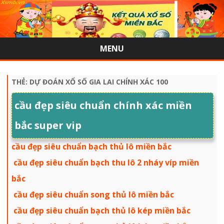
MENU
Skip
to
content
THẺ:
DỰ ĐOÁN XỔ SỐ GIA LAI CHÍNH XÁC 100
cầu đẹp siêu chuẩn chính xác miền
bắc super vip
cầu đẹp siêu chuẩn bạch thủ lô miền bắc
cầu đẹp siêu chuẩn bạch thu lô 2 nháy víp miền
bắc
cầu đẹp siêu chuẩn song thủ lô miền bắc
cầu đẹp siêu chuẩn bạch thủ lô kép miền bắc