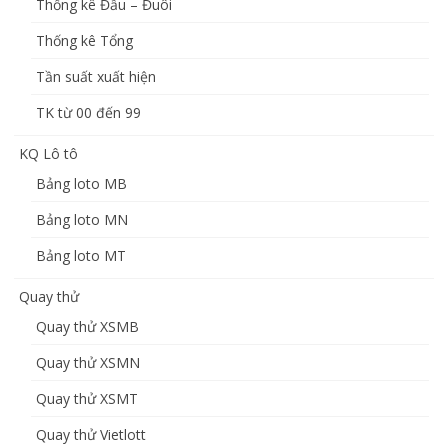
Thống kê Đầu – Đuôi
Thống kê Tổng
Tần suất xuất hiện
TK từ 00 đến 99
KQ Lô tô
Bảng loto MB
Bảng loto MN
Bảng loto MT
Quay thử
Quay thử XSMB
Quay thử XSMN
Quay thử XSMT
Quay thử Vietlott