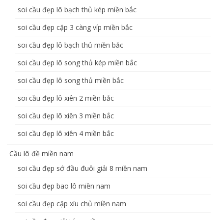
soi cầu đẹp lô bạch thủ kép miền bắc
soi cầu đẹp cặp 3 càng víp miền bắc
soi cầu đẹp lô bạch thủ miền bắc
soi cầu đẹp lô song thủ kép miền bắc
soi cầu đẹp lô song thủ miền bắc
soi cầu đẹp lô xiên 2 miền bắc
soi cầu đẹp lô xiên 3 miền bắc
soi cầu đẹp lô xiên 4 miền bắc
Cầu lô đề miền nam
soi cầu đẹp sớ đầu đuôi giải 8 miền nam
soi cầu đẹp bao lô miền nam
soi cầu đẹp cặp xíu chủ miền nam