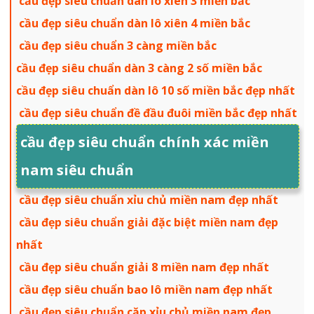
cầu đẹp siêu chuẩn dàn lô xiên 3 miền bắc
cầu đẹp siêu chuẩn dàn lô xiên 4 miền bắc
cầu đẹp siêu chuẩn 3 càng miền bắc
cầu đẹp siêu chuẩn dàn 3 càng 2 số miền bắc
cầu đẹp siêu chuẩn dàn lô 10 số miền bắc đẹp nhất
cầu đẹp siêu chuẩn đề đầu đuôi miền bắc đẹp nhất
cầu đẹp siêu chuẩn chính xác miền
nam siêu chuẩn
cầu đẹp siêu chuẩn xỉu chủ miền nam đẹp nhất
cầu đẹp siêu chuẩn giải đặc biệt miền nam đẹp
nhất
cầu đẹp siêu chuẩn giải 8 miền nam đẹp nhất
cầu đẹp siêu chuẩn bao lô miền nam đẹp nhất
cầu đẹp siêu chuẩn cặp xỉu chủ miền nam đẹp